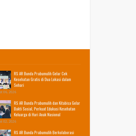
RS AR Bunda Prabumulih Gelar Cek
Kesehatan Gratis di Dua Lokasi dalam
Sehari
t 06, 2026
RS AR Bunda Prabumulih dan Kitabisa Gelar
Bakti Sosial, Perkuat Edukasi Kesehatan
Keluarga di Hari Anak Nasional
t 02, 2026
RS AR Bunda Prabumulih Berkolaborasi