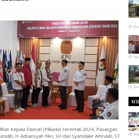
Mar
Agu
Mar
KES
ihan Kepala Daerah (Pilkada) serentak 2024, Pasangan
Aug
umulih, H Adriansyah Fikri, SH dan Syamdakir Amrulah, ST