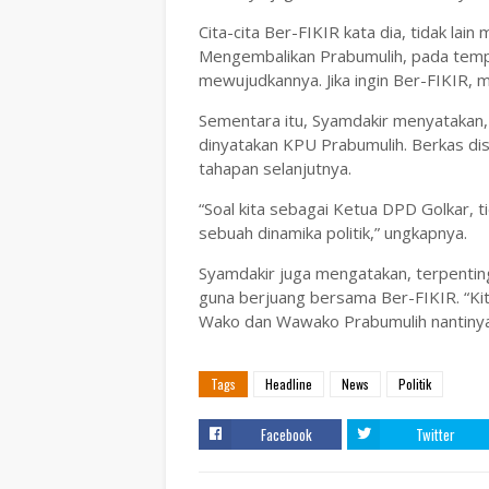
Cita-cita Ber-FIKIR kata dia, tidak lai
Mengembalikan Prabumulih, pada tempa
mewujudkannya. Jika ingin Ber-FIKIR, 
Sementara itu, Syamdakir menyatakan, k
dinyatakan KPU Prabumulih. Berkas dis
tahapan selanjutnya.
“Soal kita sebagai Ketua DPD Golkar, ti
sebuah dinamika politik,” ungkapnya.
Syamdakir juga mengatakan, terpentin
guna berjuang bersama Ber-FIKIR. “Kita
Wako dan Wawako Prabumulih nantinya
Tags
Headline
News
Politik
Facebook
Twitter