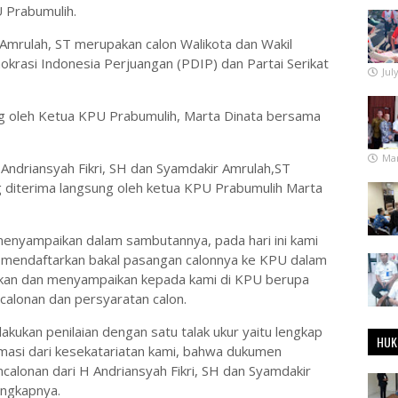
 Prabumulih.
 Amrulah, ST merupakan calon Walikota dan Wakil
okrasi Indonesia Perjuangan (PDIP) dan Partai Serikat
Jul
 oleh Ketua KPU Prabumulih, Marta Dinata bersama
Mar
Andriansyah Fikri, SH dan Syamdakir Amrulah,ST
 diterima langsung oleh ketua KPU Prabumulih Marta
enyampaikan dalam sambutannya, pada hari ini kami
uk mendaftarkan bakal pasangan calonnya ke KPU dalam
erikan dan menyampaikan kepada kami di KPU berupa
alonan dan persyaratan calon.
lakukan penilaian dengan satu talak ukur yaitu lengkap
HUK
rmasi dari kesekatariatan kami, bahwa dukumen
calonan dari H Andriansyah Fikri, SH dan Syamdakir
ungkapnya.