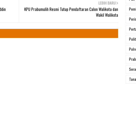
LEBIH BARU
ddin
KPU Prabumulih Resmi Tutup Pendaftaran Calon Walikota dan
Pem
Wakil Walikota
Peri
Pert
Polit
Polr
Prab
Ser
Tana