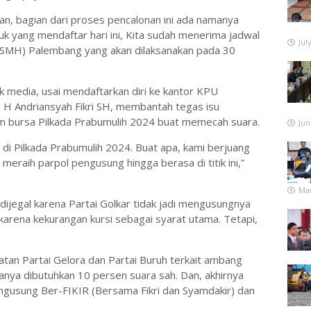
n, bagian dari proses pencalonan ini ada namanya
k yang mendaftar hari ini, Kita sudah menerima jadwal
Jul
SMH) Palembang yang akan dilaksanakan pada 30
media, usai mendaftarkan diri ke kantor KPU
, H Andriansyah Fikri SH, membantah tegas isu
m bursa Pilkada Prabumulih 2024 buat memecah suara.
Jun
 di Pilkada Prabumulih 2024. Buat apa, kami berjuang
 meraih parpol pengusung hingga berasa di titik ini,”
Mar
dijegal karena Partai Golkar tidak jadi mengusungnya
, karena kekurangan kursi sebagai syarat utama. Tetapi,
tan Partai Gelora dan Partai Buruh terkait ambang
hanya dibutuhkan 10 persen suara sah. Dan, akhirnya
engusung Ber-FIKIR (Bersama Fikri dan Syamdakir) dan