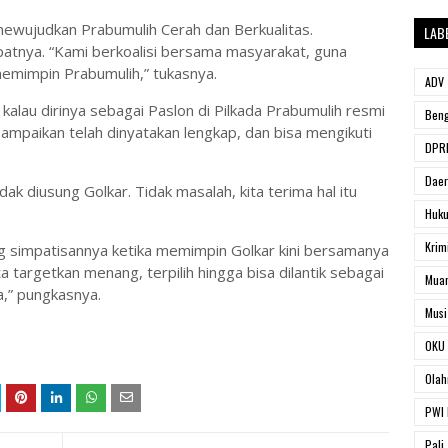
n mewujudkan Prabumulih Cerah dan Berkualitas.
LAB
tnya. “Kami berkoalisi bersama masyarakat, guna
memimpin Prabumulih,” tukasnya.
ADV
alau dirinya sebagai Paslon di Pilkada Prabumulih resmi
Beng
ampaikan telah dinyatakan lengkap, dan bisa mengikuti
DPRD
Dae
dak diusung Golkar. Tidak masalah, kita terima hal itu
Huk
Krim
g simpatisannya ketika memimpin Golkar kini bersamanya
 targetkan menang, terpilih hingga bisa dilantik sebagai
Muar
,” pungkasnya.
Musi
OKU 
Olah
PWI 
Pali