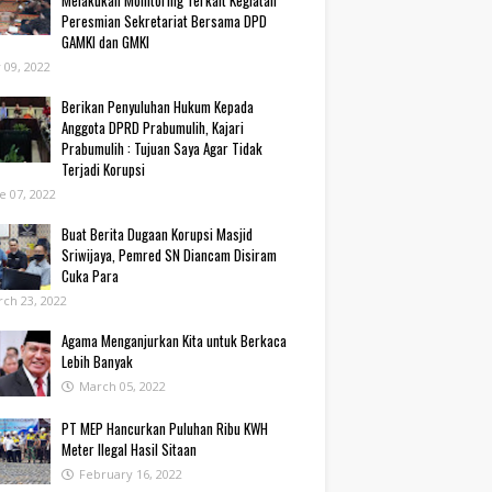
Melakukan Monitoring Terkait Kegiatan
Peresmian Sekretariat Bersama DPD
GAMKI dan GMKI
y 09, 2022
Berikan Penyuluhan Hukum Kepada
Anggota DPRD Prabumulih, Kajari
Prabumulih : Tujuan Saya Agar Tidak
Terjadi Korupsi
e 07, 2022
Buat Berita Dugaan Korupsi Masjid
Sriwijaya, Pemred SN Diancam Disiram
Cuka Para
ch 23, 2022
Agama Menganjurkan Kita untuk Berkaca
Lebih Banyak
March 05, 2022
PT MEP Hancurkan Puluhan Ribu KWH
Meter Ilegal Hasil Sitaan
February 16, 2022