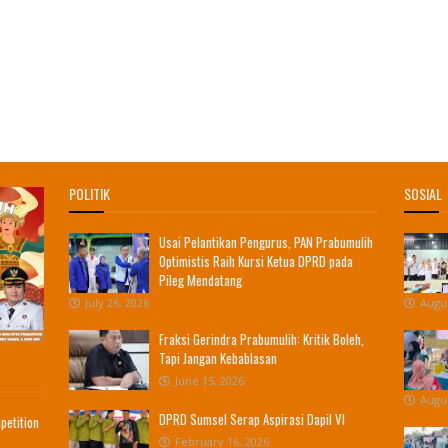
POLITIK
SOSIAL
Usai Pelantikan Pengurus, PAN Prabumulih
Optimistis Raih Kursi Ketua DPRD pada
Pileg Mendatang
July 26, 2026
Augus
Fraksi Gerindra Prabumulih: Kritik Boleh,
Tapi Jangan Kebablasan
June 15, 2026
Augus
DPRD Sumsel Serap Aspirasi Dapil VI
petition
February 16, 2026