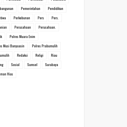
bangunan
Pemerintahan
Pendidikan
stiwa
Perkebunan
Pers
Pers.
anian
Perusahaan
Perusahaan.
ik
Polres Muara Enim
es Musi Banyuasin
Polres Prabumulih
umulih
Redaksi
Religi
Riau
ang
Sosial
Sumsel
Surabaya
man Hias