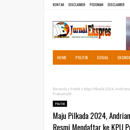
KONTAK
DISCLAIMER
PEDOMAN
DISCLAIMER
HOME
POLITIK
SOSIAL
EKONO
ADVETORIAL
Beranda
Politik
Maju Pilkada 2024, Andrian
Prabumulih
POLITIK
Maju Pilkada 2024, Andria
Resmi Mendaftar ke KPU P