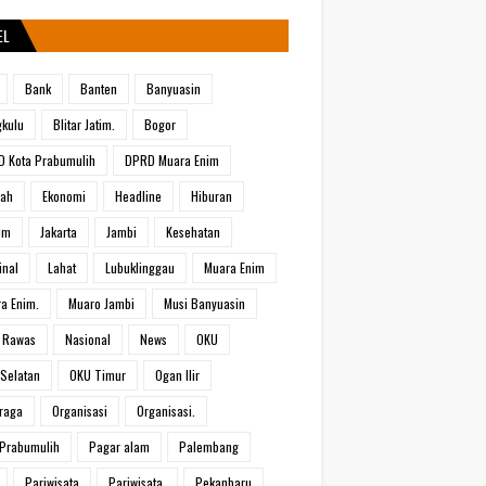
EL
Bank
Banten
Banyuasin
kulu
Blitar Jatim.
Bogor
 Kota Prabumulih
DPRD Muara Enim
rah
Ekonomi
Headline
Hiburan
um
Jakarta
Jambi
Kesehatan
inal
Lahat
Lubuklinggau
Muara Enim
a Enim.
Muaro Jambi
Musi Banyuasin
 Rawas
Nasional
News
OKU
Selatan
OKU Timur
Ogan Ilir
raga
Organisasi
Organisasi.
Prabumulih
Pagar alam
Palembang
Pariwisata
Pariwisata.
Pekanbaru