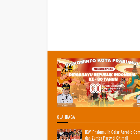
OLAHRAGA
IKWI Prabumulih Gelar Aerobic Com
dan Zumba Party di Citimall