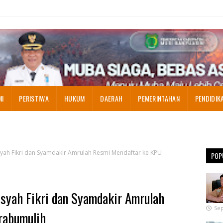
MI
PERISTIWA
HUKUM
DAERAH
PEMERINTAHAN
PENDIDIK
syah Fikri dan Syamdakir Amrulah Resmi Mendaftar ke KPU
POP
nsyah Fikri dan Syamdakir Amrulah
Sep
rabumulih