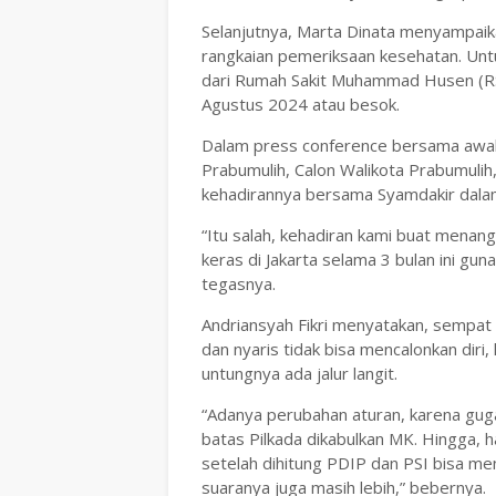
Selanjutnya, Marta Dinata menyampaika
rangkaian pemeriksaan kesehatan. Untu
dari Rumah Sakit Muhammad Husen (R
Agustus 2024 atau besok.
Dalam press conference bersama awak 
Prabumulih, Calon Walikota Prabumulih
kehadirannya bersama Syamdakir dala
“Itu salah, kehadiran kami buat menang
keras di Jakarta selama 3 bulan ini guna
tegasnya.
Andriansyah Fikri menyatakan, sempat 
dan nyaris tidak bisa mencalonkan diri
untungnya ada jalur langit.
“Adanya perubahan aturan, karena guga
batas Pilkada dikabulkan MK. Hingga, 
setelah dihitung PDIP dan PSI bisa m
suaranya juga masih lebih,” bebernya.