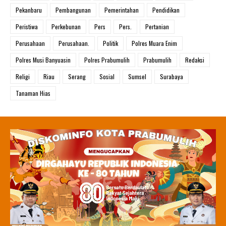
Pekanbaru
Pembangunan
Pemerintahan
Pendidikan
Peristiwa
Perkebunan
Pers
Pers.
Pertanian
Perusahaan
Perusahaan.
Politik
Polres Muara Enim
Polres Musi Banyuasin
Polres Prabumulih
Prabumulih
Redaksi
Religi
Riau
Serang
Sosial
Sumsel
Surabaya
Tanaman Hias