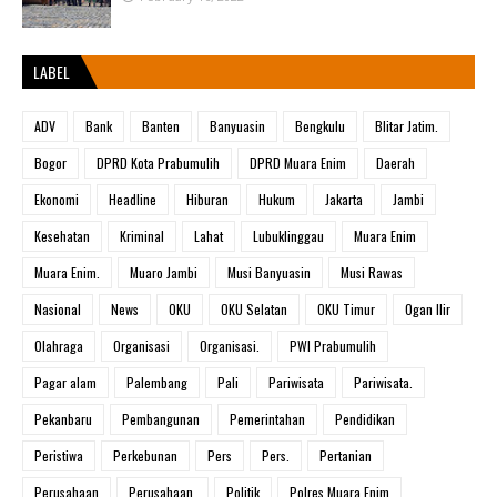
LABEL
ADV
Bank
Banten
Banyuasin
Bengkulu
Blitar Jatim.
Bogor
DPRD Kota Prabumulih
DPRD Muara Enim
Daerah
Ekonomi
Headline
Hiburan
Hukum
Jakarta
Jambi
Kesehatan
Kriminal
Lahat
Lubuklinggau
Muara Enim
Muara Enim.
Muaro Jambi
Musi Banyuasin
Musi Rawas
Nasional
News
OKU
OKU Selatan
OKU Timur
Ogan Ilir
Olahraga
Organisasi
Organisasi.
PWI Prabumulih
Pagar alam
Palembang
Pali
Pariwisata
Pariwisata.
Pekanbaru
Pembangunan
Pemerintahan
Pendidikan
Peristiwa
Perkebunan
Pers
Pers.
Pertanian
Perusahaan
Perusahaan.
Politik
Polres Muara Enim