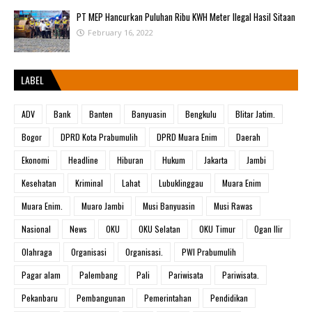
PT MEP Hancurkan Puluhan Ribu KWH Meter Ilegal Hasil Sitaan
February 16, 2022
LABEL
ADV
Bank
Banten
Banyuasin
Bengkulu
Blitar Jatim.
Bogor
DPRD Kota Prabumulih
DPRD Muara Enim
Daerah
Ekonomi
Headline
Hiburan
Hukum
Jakarta
Jambi
Kesehatan
Kriminal
Lahat
Lubuklinggau
Muara Enim
Muara Enim.
Muaro Jambi
Musi Banyuasin
Musi Rawas
Nasional
News
OKU
OKU Selatan
OKU Timur
Ogan Ilir
Olahraga
Organisasi
Organisasi.
PWI Prabumulih
Pagar alam
Palembang
Pali
Pariwisata
Pariwisata.
Pekanbaru
Pembangunan
Pemerintahan
Pendidikan