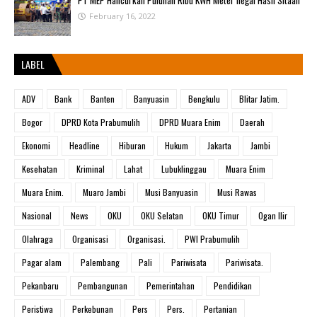
PT MEP Hancurkan Puluhan Ribu KWH Meter Ilegal Hasil Sitaan
February 16, 2022
LABEL
ADV
Bank
Banten
Banyuasin
Bengkulu
Blitar Jatim.
Bogor
DPRD Kota Prabumulih
DPRD Muara Enim
Daerah
Ekonomi
Headline
Hiburan
Hukum
Jakarta
Jambi
Kesehatan
Kriminal
Lahat
Lubuklinggau
Muara Enim
Muara Enim.
Muaro Jambi
Musi Banyuasin
Musi Rawas
Nasional
News
OKU
OKU Selatan
OKU Timur
Ogan Ilir
Olahraga
Organisasi
Organisasi.
PWI Prabumulih
Pagar alam
Palembang
Pali
Pariwisata
Pariwisata.
Pekanbaru
Pembangunan
Pemerintahan
Pendidikan
Peristiwa
Perkebunan
Pers
Pers.
Pertanian