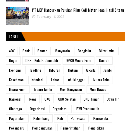
PT MEP Hancurkan Puluhan Ribu KWH Meter Ilegal Hasil Sitaan
February 16, 2022
LABEL
ADV
Bank
Banten
Banyuasin
Bengkulu
Blitar Jatim.
Bogor
DPRD Kota Prabumulih
DPRD Muara Enim
Daerah
Ekonomi
Headline
Hiburan
Hukum
Jakarta
Jambi
Kesehatan
Kriminal
Lahat
Lubuklinggau
Muara Enim
Muara Enim.
Muaro Jambi
Musi Banyuasin
Musi Rawas
Nasional
News
OKU
OKU Selatan
OKU Timur
Ogan Ilir
Olahraga
Organisasi
Organisasi.
PWI Prabumulih
Pagar alam
Palembang
Pali
Pariwisata
Pariwisata.
Pekanbaru
Pembangunan
Pemerintahan
Pendidikan