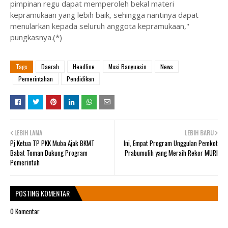
pimpinan regu dapat memperoleh bekal materi
kepramukaan yang lebih baik, sehingga nantinya dapat
menularkan kepada seluruh anggota kepramukaan,"
pungkasnya.(*)
Tags
Daerah
Headline
Musi Banyuasin
News
Pemerintahan
Pendidikan
LEBIH LAMA
LEBIH BARU
Pj Ketua TP PKK Muba Ajak BKMT
Ini, Empat Program Unggulan Pemkot
Babat Toman Dukung Program
Prabumulih yang Meraih Rekor MURI
Pemerintah
POSTING KOMENTAR
0 Komentar