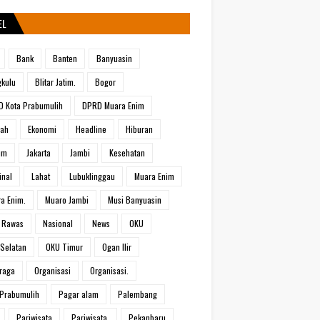
EL
Bank
Banten
Banyuasin
kulu
Blitar Jatim.
Bogor
 Kota Prabumulih
DPRD Muara Enim
rah
Ekonomi
Headline
Hiburan
um
Jakarta
Jambi
Kesehatan
inal
Lahat
Lubuklinggau
Muara Enim
a Enim.
Muaro Jambi
Musi Banyuasin
 Rawas
Nasional
News
OKU
Selatan
OKU Timur
Ogan Ilir
raga
Organisasi
Organisasi.
Prabumulih
Pagar alam
Palembang
Pariwisata
Pariwisata.
Pekanbaru