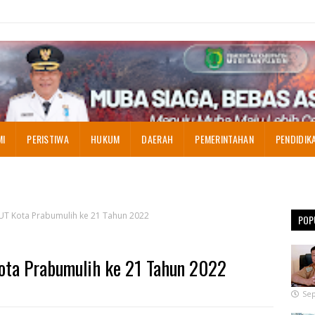
MI
PERISTIWA
HUKUM
DAERAH
PEMERINTAHAN
PENDIDIK
UT Kota Prabumulih ke 21 Tahun 2022
POP
ota Prabumulih ke 21 Tahun 2022
Sep