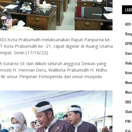
LAB
ADV
Beng
D) Kota Prabumulih melaksanakan Rapat Paripurna ke-
DPRD
T Kota Prabumulih ke -21, rapat digelar di Ruang Utama
empat. Senin (17/10/22).
Dae
 Sutarno SE dan diikuti seluruh anggota Dewan yang
Huk
umsel) H. Herman Deru, Walikota Prabumulih H. Ridho
Krim
 Ilir unsur Pimpinan Forkopimda dan unsur muspida
Muar
Musi
OKU 
Olah
PWI 
Pali