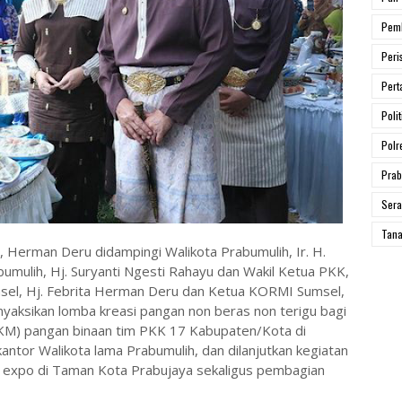
Pem
Peri
Pert
Polit
Polr
Prab
Ser
Tana
, Herman Deru didampingi Walikota Prabumulih, Ir. H.
umulih, Hj. Suryanti Ngesti Rahayu dan Wakil Ketua PKK,
msel, Hj. Febrita Herman Deru dan Ketua KORMI Sumsel,
yaksikan lomba kreasi pangan non beras non terigu bagi
KM) pangan binaan tim PKK 17 Kabupaten/Kota di
antor Walikota lama Prabumulih, dan dilanjutkan kegiatan
expo di Taman Kota Prabujaya sekaligus pembagian