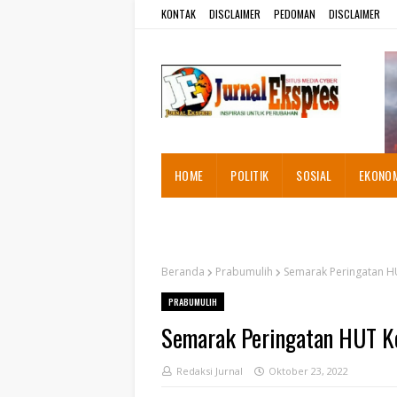
KONTAK
DISCLAIMER
PEDOMAN
DISCLAIMER
HOME
POLITIK
SOSIAL
EKONO
ADVETORIAL
Beranda
Prabumulih
Semarak Peringatan H
PRABUMULIH
Semarak Peringatan HUT K
Redaksi Jurnal
Oktober 23, 2022