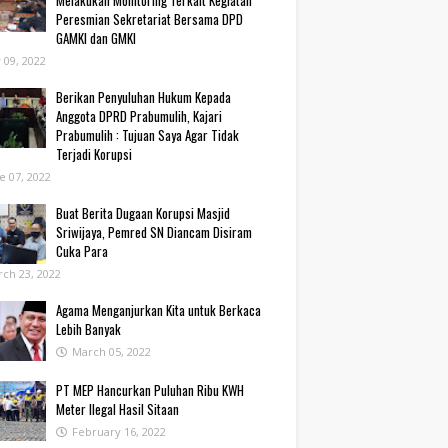
Melakukan Monitoring Terkait Kegiatan
Peresmian Sekretariat Bersama DPD
GAMKI dan GMKI
y 09, 2022
Berikan Penyuluhan Hukum Kepada
Anggota DPRD Prabumulih, Kajari
Prabumulih : Tujuan Saya Agar Tidak
Terjadi Korupsi
e 07, 2022
Buat Berita Dugaan Korupsi Masjid
Sriwijaya, Pemred SN Diancam Disiram
Cuka Para
ch 23, 2022
Agama Menganjurkan Kita untuk Berkaca
Lebih Banyak
March 05, 2022
PT MEP Hancurkan Puluhan Ribu KWH
Meter Ilegal Hasil Sitaan
February 16, 2022