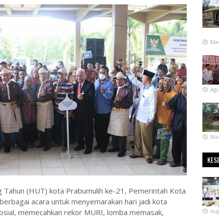
Mar
Agu
Mar
KES
 Tahun (HUT) kota Prabumulih ke-21, Pemerintah Kota
erbagai acara untuk menyemarakan hari jadi kota
i sosial, memecahkan rekor MURI, lomba memasak,
Aug