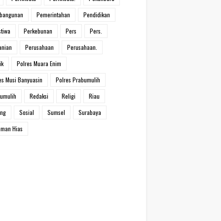
bangunan
Pemerintahan
Pendidikan
stiwa
Perkebunan
Pers
Pers.
anian
Perusahaan
Perusahaan.
ik
Polres Muara Enim
es Musi Banyuasin
Polres Prabumulih
umulih
Redaksi
Religi
Riau
ang
Sosial
Sumsel
Surabaya
man Hias