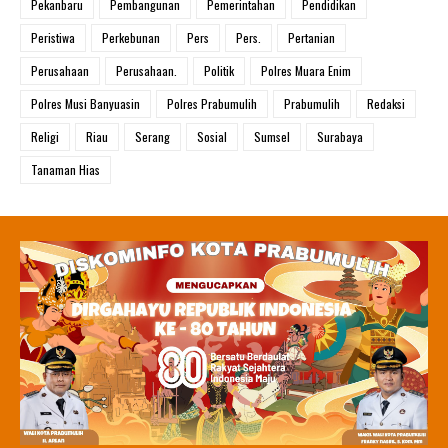
Pekanbaru
Pembangunan
Pemerintahan
Pendidikan
Peristiwa
Perkebunan
Pers
Pers.
Pertanian
Perusahaan
Perusahaan.
Politik
Polres Muara Enim
Polres Musi Banyuasin
Polres Prabumulih
Prabumulih
Redaksi
Religi
Riau
Serang
Sosial
Sumsel
Surabaya
Tanaman Hias