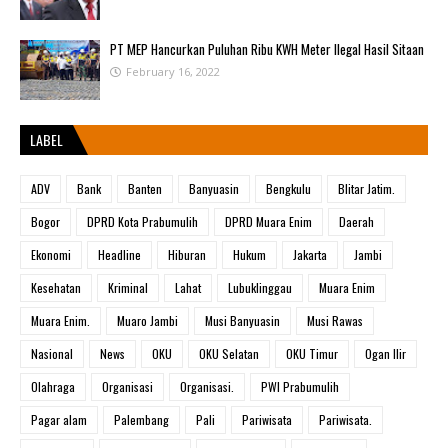
PT MEP Hancurkan Puluhan Ribu KWH Meter Ilegal Hasil Sitaan
February 16, 2022
LABEL
ADV
Bank
Banten
Banyuasin
Bengkulu
Blitar Jatim.
Bogor
DPRD Kota Prabumulih
DPRD Muara Enim
Daerah
Ekonomi
Headline
Hiburan
Hukum
Jakarta
Jambi
Kesehatan
Kriminal
Lahat
Lubuklinggau
Muara Enim
Muara Enim.
Muaro Jambi
Musi Banyuasin
Musi Rawas
Nasional
News
OKU
OKU Selatan
OKU Timur
Ogan Ilir
Olahraga
Organisasi
Organisasi.
PWI Prabumulih
Pagar alam
Palembang
Pali
Pariwisata
Pariwisata.