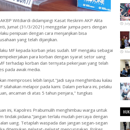
KBP Witdiardi didampingi Kasat Reskrim AKP Alita
Jul
nti, Jumat (31/3/2021) menggelar jumpa pers dengan
laku penipuan dengan cara menjanjikan bisa
ahaan yang telah dijanjikan.
pelaku MF kepada korban jelas sudah. MF mengaku sebagai
Mar
empekerjakan para korban dengan syarat setor uang
 MF terhadap korban dan ternyata pekerjaan yang telah
olres pada awak media.
 akan memproses lebih lanjut."Jadi saya menghimbau kalau
F silahakan melapor pada kami. Dalam perkara ini, pelaku
an, ancaman di atas 5 tahun penjara," tungkas
uan ini, Kapolres Prabumulih menghimbau warga untuk
HUK
 tindak pidana."Jangan terlalu mudah percaya dengan
imbalan uang. Tetaplah waspada dan jangan segan-segan
jika ditemukan gelagat-gelagat mencurigakan. Polres