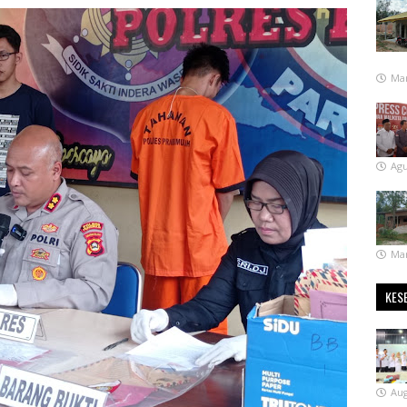
Mar
Agu
Mar
KES
Aug