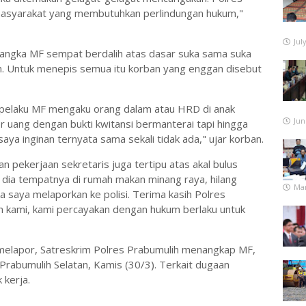
 masyarakat yang membutuhkan perlindungan hukum,"
Jul
sangka MF sempat berdalih atas dasar suka sama suka
. Untuk menepis semua itu korban yang enggan disebut
 pelaku MF mengaku orang dalam atau HRD di anak
Jun
r uang dengan bukti kwitansi bermanterai tapi hingga
aya inginan ternyata sama sekali tidak ada," ujar korban.
an pekerjaan sekretaris juga tertipu atas akal bulus
e dia tempatnya di rumah makan minang raya, hilang
Mar
ka saya melaporkan ke polisi. Terima kasih Polres
 kami, kami percayakan dengan hukum berlaku untuk
 melapor, Satreskrim Polres Prabumulih menangkap MF,
rabumulih Selatan, Kamis (30/3). Terkait dugaan
kerja.