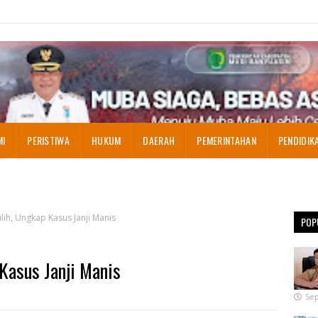
MI
PERISTIWA
HUKUM
DAERAH
PEMERINTAHAN
PENDIDIK
ih, Ungkap Kasus Janji Manis
POP
Kasus Janji Manis
Sep