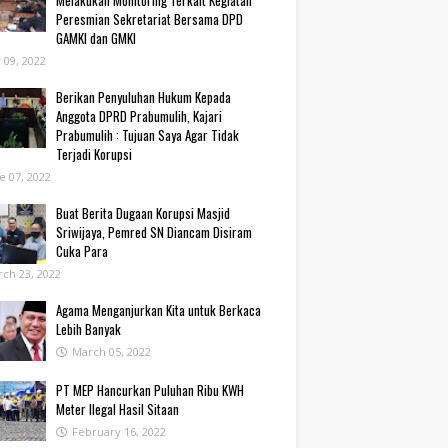
Melakukan Monitoring Terkait Kegiatan
Peresmian Sekretariat Bersama DPD
GAMKI dan GMKI
y 09, 2022
Berikan Penyuluhan Hukum Kepada
Anggota DPRD Prabumulih, Kajari
Prabumulih : Tujuan Saya Agar Tidak
Terjadi Korupsi
e 07, 2022
Buat Berita Dugaan Korupsi Masjid
Sriwijaya, Pemred SN Diancam Disiram
Cuka Para
ch 23, 2022
Agama Menganjurkan Kita untuk Berkaca
Lebih Banyak
March 05, 2022
PT MEP Hancurkan Puluhan Ribu KWH
Meter Ilegal Hasil Sitaan
February 16, 2022