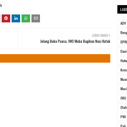
ih
LAB
ADV
Beng
LEBIH BARU
Jelang Buka Puasa, IWO Muba Bagikan Nasi Kotak
DPRD
Dae
Huk
Krim
Muar
Musi
OKU 
Olah
PWI 
Pali