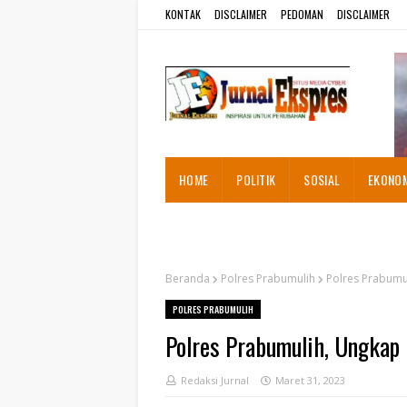
KONTAK
DISCLAIMER
PEDOMAN
DISCLAIMER
HOME
POLITIK
SOSIAL
EKONO
ADVETORIAL
Beranda
Polres Prabumulih
Polres Prabumul
POLRES PRABUMULIH
Polres Prabumulih, Ungkap 
Redaksi Jurnal
Maret 31, 2023