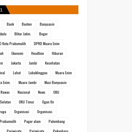
EL
Bank
Banten
Banyuasin
kulu
Blitar Jatim.
Bogor
 Kota Prabumulih
DPRD Muara Enim
rah
Ekonomi
Headline
Hiburan
um
Jakarta
Jambi
Kesehatan
inal
Lahat
Lubuklinggau
Muara Enim
a Enim.
Muaro Jambi
Musi Banyuasin
 Rawas
Nasional
News
OKU
Selatan
OKU Timur
Ogan Ilir
raga
Organisasi
Organisasi.
Prabumulih
Pagar alam
Palembang
Pariwisata
Pariwisata.
Pekanbaru