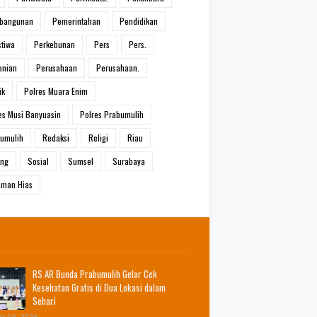
bangunan
Pemerintahan
Pendidikan
stiwa
Perkebunan
Pers
Pers.
anian
Perusahaan
Perusahaan.
ik
Polres Muara Enim
es Musi Banyuasin
Polres Prabumulih
umulih
Redaksi
Religi
Riau
ang
Sosial
Sumsel
Surabaya
man Hias
RS AR Bunda Prabumulih Gelar Cek
Kesehatan Gratis di Dua Lokasi dalam
Sehari
t 06, 2026