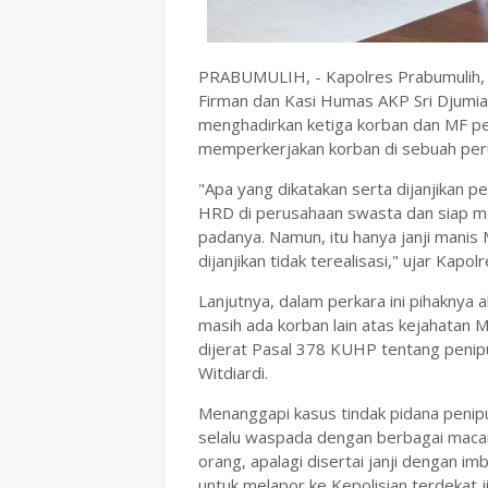
PRABUMULIH, - Kapolres Prabumulih, A
Firman dan Kasi Humas AKP Sri Djumia
menghadirkan ketiga korban dan MF pe
memperkerjakan korban di sebuah perus
"Apa yang dikatakan serta dijanjikan 
HRD di perusahaan swasta dan siap m
padanya. Namun, itu hanya janji manis
dijanjikan tidak terealisasi," ujar Kap
Lanjutnya, dalam perkara ini pihaknya
masih ada korban lain atas kejahatan M
dijerat Pasal 378 KUHP tentang penipu
Witdiardi.
Menanggapi kasus tindak pidana penip
selalu waspada dengan berbagai macam
orang, apalagi disertai janji dengan 
untuk melapor ke Kepolisian terdekat 