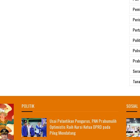
Pem
Peri
Pert
Polit
Polr
Prab
Ser
Tana
POLITIK
SOSIAL
Usai Pelantikan Pengurus, PAN Prabumulih
Optimistis Raih Kursi Ketua DPRD pada
Pileg Mendatang
July 26, 2026
Augus