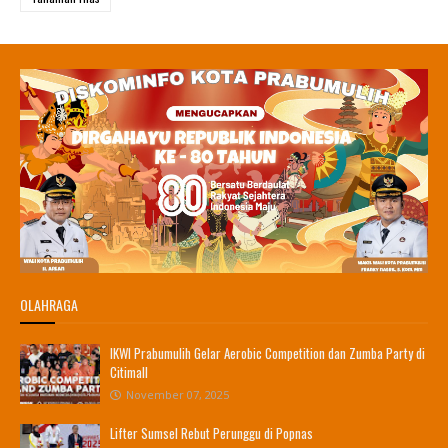
OLAHRAGA
IKWI Prabumulih Gelar Aerobic Competition dan Zumba Party di
Citimall
November 07, 2025
Lifter Sumsel Rebut Perunggu di Popnas