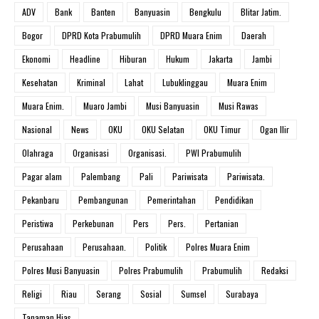
ADV
Bank
Banten
Banyuasin
Bengkulu
Blitar Jatim.
Bogor
DPRD Kota Prabumulih
DPRD Muara Enim
Daerah
Ekonomi
Headline
Hiburan
Hukum
Jakarta
Jambi
Kesehatan
Kriminal
Lahat
Lubuklinggau
Muara Enim
Muara Enim.
Muaro Jambi
Musi Banyuasin
Musi Rawas
Nasional
News
OKU
OKU Selatan
OKU Timur
Ogan Ilir
Olahraga
Organisasi
Organisasi.
PWI Prabumulih
Pagar alam
Palembang
Pali
Pariwisata
Pariwisata.
Pekanbaru
Pembangunan
Pemerintahan
Pendidikan
Peristiwa
Perkebunan
Pers
Pers.
Pertanian
Perusahaan
Perusahaan.
Politik
Polres Muara Enim
Polres Musi Banyuasin
Polres Prabumulih
Prabumulih
Redaksi
Religi
Riau
Serang
Sosial
Sumsel
Surabaya
Tanaman Hias