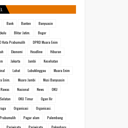
EL
Bank
Banten
Banyuasin
kulu
Blitar Jatim.
Bogor
 Kota Prabumulih
DPRD Muara Enim
rah
Ekonomi
Headline
Hiburan
um
Jakarta
Jambi
Kesehatan
inal
Lahat
Lubuklinggau
Muara Enim
a Enim.
Muaro Jambi
Musi Banyuasin
 Rawas
Nasional
News
OKU
Selatan
OKU Timur
Ogan Ilir
raga
Organisasi
Organisasi.
Prabumulih
Pagar alam
Palembang
Pariwisata
Pariwisata.
Pekanbaru