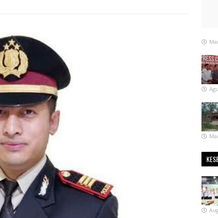
Mar
Agu
Mar
KES
Aug