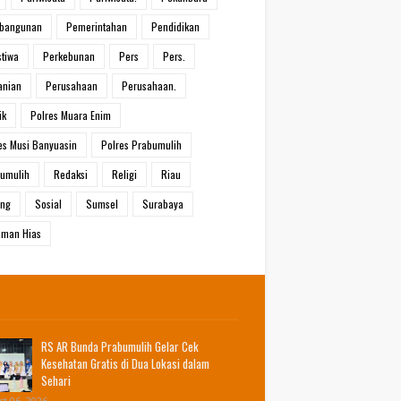
bangunan
Pemerintahan
Pendidikan
stiwa
Perkebunan
Pers
Pers.
anian
Perusahaan
Perusahaan.
ik
Polres Muara Enim
es Musi Banyuasin
Polres Prabumulih
umulih
Redaksi
Religi
Riau
ang
Sosial
Sumsel
Surabaya
man Hias
RS AR Bunda Prabumulih Gelar Cek
Kesehatan Gratis di Dua Lokasi dalam
Sehari
t 06, 2026