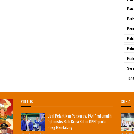
Pem
Peri
Pert
Polit
Polr
Prab
Ser
Tana
POLITIK
SOSIAL
Usai Pelantikan Pengurus, PAN Prabumulih
Optimistis Raih Kursi Ketua DPRD pada
Pileg Mendatang
July 26, 2026
Augus