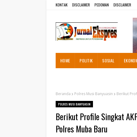
KONTAK
DISCLAIMER
PEDOMAN
DISCLAIMER
HOME
POLITIK
SOSIAL
EKONO
ADVETORIAL
Beranda
Polres Musi Banyuasin
Berikut Pro
POLRES MUSI BANYUASIN
Berikut Profile Singkat A
Polres Muba Baru