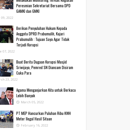
Melakukan Monitoring Terkait Kegiatan
Peresmian Sekretariat Bersama DPD
GAMKI dan GMKI
y 09, 2022
Berikan Penyuluhan Hukum Kepada
Anggota DPRD Prabumulih, Kajari
Prabumulih : Tujuan Saya Agar Tidak
Terjadi Korupsi
e 07, 2022
Buat Berita Dugaan Korupsi Masjid
Sriwijaya, Pemred SN Diancam Disiram
Cuka Para
ch 23, 2022
Agama Menganjurkan Kita untuk Berkaca
Lebih Banyak
March 05, 2022
PT MEP Hancurkan Puluhan Ribu KWH
Meter Ilegal Hasil Sitaan
February 16, 2022