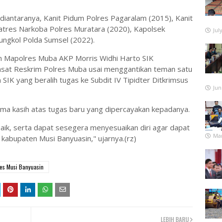
diantaranya, Kanit Pidum Polres Pagaralam (2015), Kanit
atres Narkoba Polres Muratara (2020), Kapolsek
Jul
ungkol Polda Sumsel (2022).
n Mapolres Muba AKP Morris Widhi Harto SIK
sat Reskrim Polres Muba usai menggantikan teman satu
SIK yang beralih tugas ke Subdit IV Tipidter Ditkrimsus
Jun
ima kasih atas tugas baru yang dipercayakan kepadanya.
k, serta dapat sesegera menyesuaikan diri agar dapat
Mar
 kabupaten Musi Banyuasin," ujarnya.(rz)
es Musi Banyuasin
LEBIH BARU