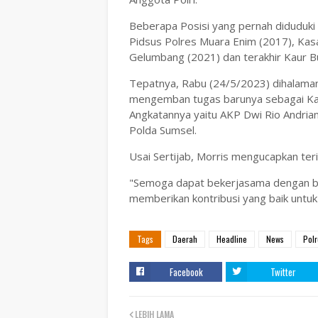
Beberapa Posisi yang pernah diduduki 
Pidsus Polres Muara Enim (2017), Kas
Gelumbang (2021) dan terakhir Kaur B
Tepatnya, Rabu (24/5/2023) dihalama
mengemban tugas barunya sebagai Ka
Angkatannya yaitu AKP Dwi Rio Andrian 
Polda Sumsel.
Usai Sertijab, Morris mengucapkan ter
"Semoga dapat bekerjasama dengan bai
memberikan kontribusi yang baik untuk
Tags
Daerah
Headline
News
Polr
Facebook
Twitter
LEBIH LAMA