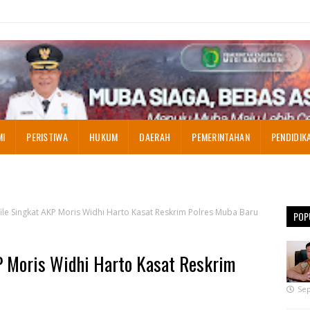
MI
PERISTIWA
HUKUM
DAERAH
PEMERINTAHAN
PENDIDIK
file Singkat AKP Moris Widhi Harto Kasat Reskrim Polres Muba Baru
POP
KP Moris Widhi Harto Kasat Reskrim
Sep