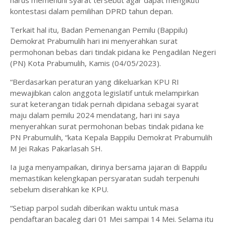
harus memenuhi syarat tersebut agar dapat mengikuti
kontestasi dalam pemilihan DPRD tahun depan.
Terkait hal itu, Badan Pemenangan Pemilu (Bappilu)
Demokrat Prabumulih hari ini menyerahkan surat
permohonan bebas dari tindak pidana ke Pengadilan Negeri
(PN) Kota Prabumulih, Kamis (04/05/2023).
“Berdasarkan peraturan yang dikeluarkan KPU RI
mewajibkan calon anggota legislatif untuk melampirkan
surat keterangan tidak pernah dipidana sebagai syarat
maju dalam pemilu 2024 mendatang, hari ini saya
menyerahkan surat permohonan bebas tindak pidana ke
PN Prabumulih, “kata Kepala Bappilu Demokrat Prabumulih
M Jei Rakas Pakarlasah SH.
Ia juga menyampaikan, dirinya bersama jajaran di Bappilu
memastikan kelengkapan persyaratan sudah terpenuhi
sebelum diserahkan ke KPU.
“Setiap parpol sudah diberikan waktu untuk masa
pendaftaran bacaleg dari 01 Mei sampai 14 Mei. Selama itu