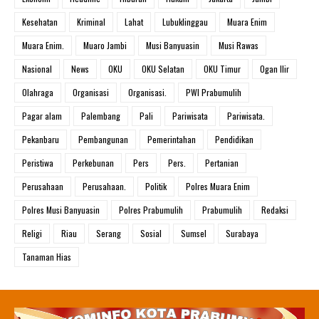
Kesehatan
Kriminal
Lahat
Lubuklinggau
Muara Enim
Muara Enim.
Muaro Jambi
Musi Banyuasin
Musi Rawas
Nasional
News
OKU
OKU Selatan
OKU Timur
Ogan Ilir
Olahraga
Organisasi
Organisasi.
PWI Prabumulih
Pagar alam
Palembang
Pali
Pariwisata
Pariwisata.
Pekanbaru
Pembangunan
Pemerintahan
Pendidikan
Peristiwa
Perkebunan
Pers
Pers.
Pertanian
Perusahaan
Perusahaan.
Politik
Polres Muara Enim
Polres Musi Banyuasin
Polres Prabumulih
Prabumulih
Redaksi
Religi
Riau
Serang
Sosial
Sumsel
Surabaya
Tanaman Hias