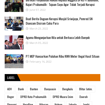
Berikan Penyuluhan Hukum Kepada Anggota DPRD Prabumulih,
Kajari Prabumulih : Tujuan Saya Agar Tidak Terjadi Korupsi
June 07, 2022
Buat Berita Dugaan Korupsi Masjid Sriwijaya, Pemred SN
Diancam Disiram Cuka Para
March 23, 2022
Agama Menganjurkan Kita untuk Berkaca Lebih Banyak
March 05, 2022
PT MEP Hancurkan Puluhan Ribu KWH Meter Ilegal Hasil Sitaan
February 16, 2022
LABEL
ADV
Bank
Banten
Banyuasin
Bengkulu
Blitar Jatim.
Bogor
DPRD Kota Prabumulih
DPRD Muara Enim
Daerah
Ekonomi
Headline
Hiburan
Hukum
Jakarta
Jambi