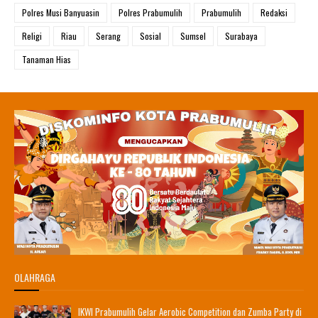
Polres Musi Banyuasin
Polres Prabumulih
Prabumulih
Redaksi
Religi
Riau
Serang
Sosial
Sumsel
Surabaya
Tanaman Hias
OLAHRAGA
IKWI Prabumulih Gelar Aerobic Competition dan Zumba Party di