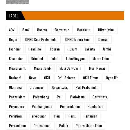
LABEL
ADV
Bank
Banten
Banyuasin
Bengkulu
Blitar Jatim.
Bogor
DPRD Kota Prabumulih
DPRD Muara Enim
Daerah
Ekonomi
Headline
Hiburan
Hukum
Jakarta
Jambi
Kesehatan
Kriminal
Lahat
Lubuklinggau
Muara Enim
Muara Enim.
Muaro Jambi
Musi Banyuasin
Musi Rawas
Nasional
News
OKU
OKU Selatan
OKU Timur
Ogan Ilir
Olahraga
Organisasi
Organisasi.
PWI Prabumulih
Pagar alam
Palembang
Pali
Pariwisata
Pariwisata.
Pekanbaru
Pembangunan
Pemerintahan
Pendidikan
Peristiwa
Perkebunan
Pers
Pers.
Pertanian
Perusahaan
Perusahaan.
Politik
Polres Muara Enim