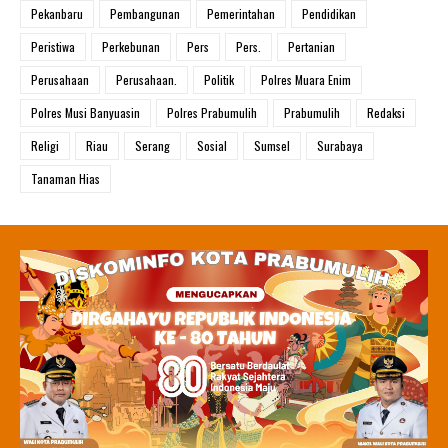
Pekanbaru
Pembangunan
Pemerintahan
Pendidikan
Peristiwa
Perkebunan
Pers
Pers.
Pertanian
Perusahaan
Perusahaan.
Politik
Polres Muara Enim
Polres Musi Banyuasin
Polres Prabumulih
Prabumulih
Redaksi
Religi
Riau
Serang
Sosial
Sumsel
Surabaya
Tanaman Hias