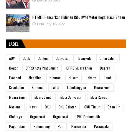
March 05, 2022
PT MEP Hancurkan Puluhan Ribu KWH Meter Ilegal Hasil Sitaan
February 16, 2022
LABEL
ADV
Bank
Banten
Banyuasin
Bengkulu
Blitar Jatim.
Bogor
DPRD Kota Prabumulih
DPRD Muara Enim
Daerah
Ekonomi
Headline
Hiburan
Hukum
Jakarta
Jambi
Kesehatan
Kriminal
Lahat
Lubuklinggau
Muara Enim
Muara Enim.
Muaro Jambi
Musi Banyuasin
Musi Rawas
Nasional
News
OKU
OKU Selatan
OKU Timur
Ogan Ilir
Olahraga
Organisasi
Organisasi.
PWI Prabumulih
Pagar alam
Palembang
Pali
Pariwisata
Pariwisata.