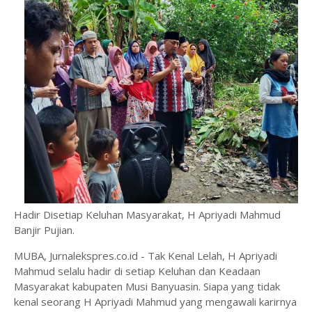
Hadir Disetiap Keluhan Masyarakat, H Apriyadi Mahmud
Banjir Pujian.
MUBA, Jurnalekspres.co.id - Tak Kenal Lelah, H Apriyadi
Mahmud selalu hadir di setiap Keluhan dan Keadaan
Masyarakat kabupaten Musi Banyuasin. Siapa yang tidak
kenal seorang H Apriyadi Mahmud yang mengawali karirnya