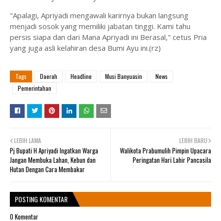
"Apalagi, Apriyadi mengawali karirnya bukan langsung
menjadi sosok yang memiliki jabatan tinggi. Kami tahu
persis siapa dan dari Mana Apriyadi ini Berasal," cetus Pria
yang juga asli kelahiran desa Bumi Ayu ini.(rz)
Tags
Daerah
Headline
Musi Banyuasin
News
Pemerintahan
LEBIH LAMA
LEBIH BARU
Pj Bupati H Apriyadi Ingatkan Warga
Walikota Prabumulih Pimpin Upacara
Jangan Membuka Lahan, Kebun dan
Peringatan Hari Lahir Pancasila
Hutan Dengan Cara Membakar
POSTING KOMENTAR
0 Komentar