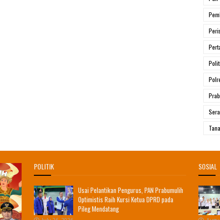
Pem
Peri
Pert
Polit
Polr
Prab
Ser
Tana
POLITIK
SOSIAL
Usai Pelantikan Pengurus, PAN Prabumulih
Optimistis Raih Kursi Ketua DPRD pada
Pileg Mendatang
July 26, 2026
Augus