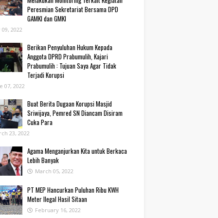
Melakukan Monitoring Terkait Kegiatan
Peresmian Sekretariat Bersama DPD
GAMKI dan GMKI
y 09, 2022
Berikan Penyuluhan Hukum Kepada
Anggota DPRD Prabumulih, Kajari
Prabumulih : Tujuan Saya Agar Tidak
Terjadi Korupsi
e 07, 2022
Buat Berita Dugaan Korupsi Masjid
Sriwijaya, Pemred SN Diancam Disiram
Cuka Para
ch 23, 2022
Agama Menganjurkan Kita untuk Berkaca
Lebih Banyak
March 05, 2022
PT MEP Hancurkan Puluhan Ribu KWH
Meter Ilegal Hasil Sitaan
February 16, 2022