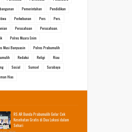
bangunan
Pemerintahan
Pendidikan
stiwa
Perkebunan
Pers
Pers.
anian
Perusahaan
Perusahaan.
ik
Polres Muara Enim
es Musi Banyuasin
Polres Prabumulih
umulih
Redaksi
Religi
Riau
ang
Sosial
Sumsel
Surabaya
man Hias
RS AR Bunda Prabumulih Gelar Cek
Kesehatan Gratis di Dua Lokasi dalam
Sehari
t 06, 2026