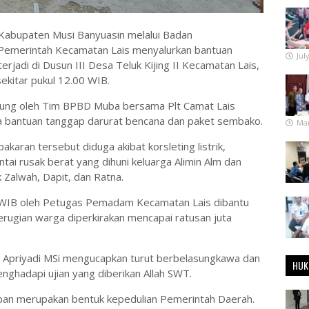
h Kabupaten Musi Banyuasin melalui Badan
Pemerintah Kecamatan Lais menyalurkan bantuan
Jul
jadi di Dusun III Desa Teluk Kijing II Kecamatan Lais,
sekitar pukul 12.00 WIB.
sung oleh Tim BPBD Muba bersama Plt Camat Lais
a bantuan tanggap darurat bencana dan paket sembako.
Mar
karan tersebut diduga akibat korsleting listrik,
ai rusak berat yang dihuni keluarga Alimin Alm dan
k Zalwah, Dapit, dan Ratna.
5 WIB oleh Petugas Pemadam Kecamatan Lais dibantu
erugian warga diperkirakan mencapai ratusan juta
 H Apriyadi MSi mengucapkan turut berbelasungkawa dan
HUK
ghadapi ujian yang diberikan Allah SWT.
rban merupakan bentuk kepedulian Pemerintah Daerah.