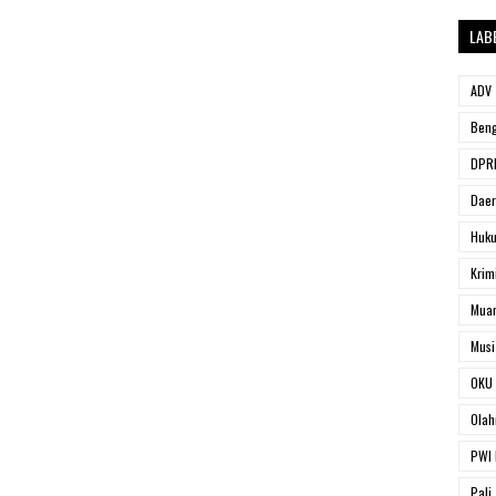
LAB
ADV
Beng
DPRD
Dae
Huk
Krim
Muar
Musi
OKU 
Olah
PWI 
Pali