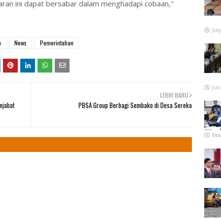
an ini dapat bersabar dalam menghadapi cobaan,"
Jul
n
News
Pemerintahan
Jun
LEBIH BARU
njabat
PBSA Group Berbagi Sembako di Desa Sereka
Mar