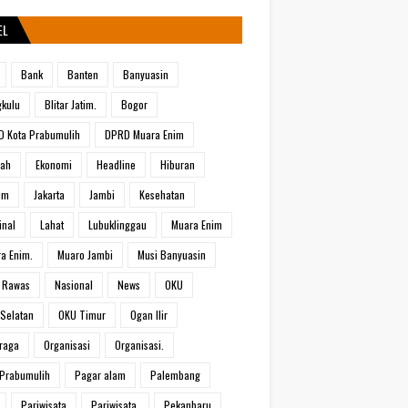
EL
Bank
Banten
Banyuasin
kulu
Blitar Jatim.
Bogor
 Kota Prabumulih
DPRD Muara Enim
rah
Ekonomi
Headline
Hiburan
um
Jakarta
Jambi
Kesehatan
inal
Lahat
Lubuklinggau
Muara Enim
a Enim.
Muaro Jambi
Musi Banyuasin
 Rawas
Nasional
News
OKU
Selatan
OKU Timur
Ogan Ilir
raga
Organisasi
Organisasi.
Prabumulih
Pagar alam
Palembang
Pariwisata
Pariwisata.
Pekanbaru