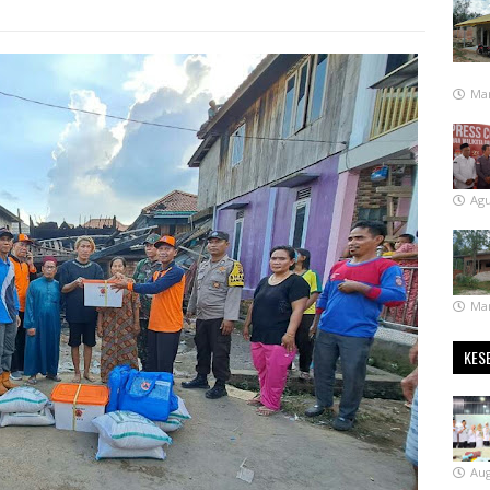
Mar
Agu
Mar
KES
Aug