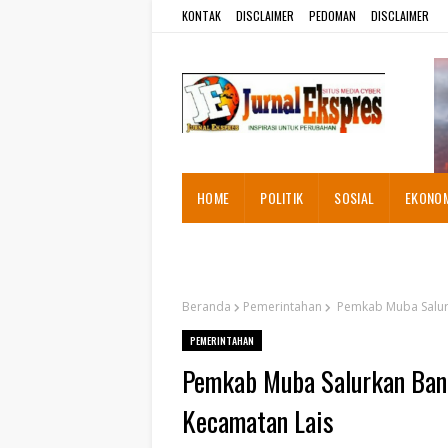
KONTAK
DISCLAIMER
PEDOMAN
DISCLAIMER
HOME
POLITIK
SOSIAL
EKONO
ADVETORIAL
Beranda
Pemerintahan
Pemkab Muba Salur
PEMERINTAHAN
Pemkab Muba Salurkan Ban
Kecamatan Lais