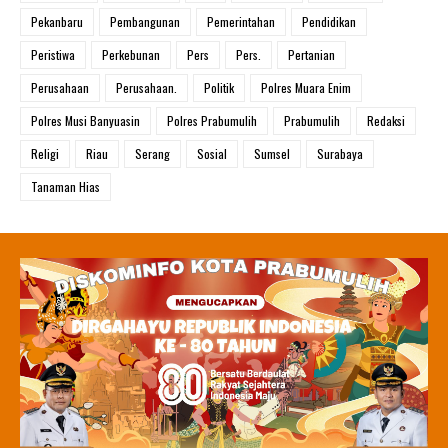
Pekanbaru
Pembangunan
Pemerintahan
Pendidikan
Peristiwa
Perkebunan
Pers
Pers.
Pertanian
Perusahaan
Perusahaan.
Politik
Polres Muara Enim
Polres Musi Banyuasin
Polres Prabumulih
Prabumulih
Redaksi
Religi
Riau
Serang
Sosial
Sumsel
Surabaya
Tanaman Hias