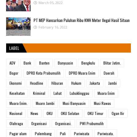
March 05, 2022
PT MEP Hancurkan Puluhan Ribu KWH Meter Ilegal Hasil Sitaan
February 16, 2022
LABEL
ADV
Bank
Banten
Banyuasin
Bengkulu
Blitar Jatim.
Bogor
DPRD Kota Prabumulih
DPRD Muara Enim
Daerah
Ekonomi
Headline
Hiburan
Hukum
Jakarta
Jambi
Kesehatan
Kriminal
Lahat
Lubuklinggau
Muara Enim
Muara Enim.
Muaro Jambi
Musi Banyuasin
Musi Rawas
Nasional
News
OKU
OKU Selatan
OKU Timur
Ogan Ilir
Olahraga
Organisasi
Organisasi.
PWI Prabumulih
Pagar alam
Palembang
Pali
Pariwisata
Pariwisata.