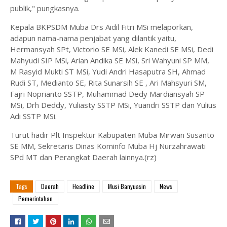
publik," pungkasnya.
Kepala BKPSDM Muba Drs Aidil Fitri MSi melaporkan,
adapun nama-nama penjabat yang dilantik yaitu,
Hermansyah SPt, Victorio SE MSi, Alek Kanedi SE MSi, Dedi
Mahyudi SIP MSi, Arian Andika SE MSi, Sri Wahyuni SP MM,
M Rasyid Mukti ST MSi, Yudi Andri Hasaputra SH, Ahmad
Rudi ST, Medianto SE, Rita Sunarsih SE , Ari Mahsyuri SM,
Fajri Noprianto SSTP, Muhammad Dedy Mardiansyah SP
MSi, Drh Deddy, Yuliasty SSTP MSi, Yuandri SSTP dan Yulius
Adi SSTP MSi.
Turut hadir Plt Inspektur Kabupaten Muba Mirwan Susanto
SE MM, Sekretaris Dinas Kominfo Muba Hj Nurzahrawati
SPd MT dan Perangkat Daerah lainnya.(rz)
Tags
Daerah
Headline
Musi Banyuasin
News
Pemerintahan