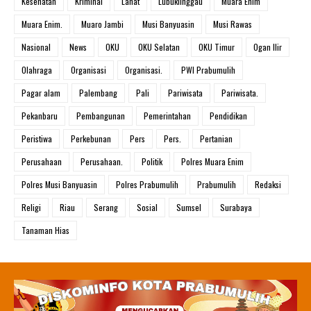
Kesehatan
Kriminal
Lahat
Lubuklinggau
Muara Enim
Muara Enim.
Muaro Jambi
Musi Banyuasin
Musi Rawas
Nasional
News
OKU
OKU Selatan
OKU Timur
Ogan Ilir
Olahraga
Organisasi
Organisasi.
PWI Prabumulih
Pagar alam
Palembang
Pali
Pariwisata
Pariwisata.
Pekanbaru
Pembangunan
Pemerintahan
Pendidikan
Peristiwa
Perkebunan
Pers
Pers.
Pertanian
Perusahaan
Perusahaan.
Politik
Polres Muara Enim
Polres Musi Banyuasin
Polres Prabumulih
Prabumulih
Redaksi
Religi
Riau
Serang
Sosial
Sumsel
Surabaya
Tanaman Hias