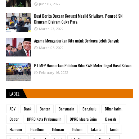
June 07, 2022
Buat Berita Dugaan Korupsi Masjid Sriwijaya, Pemred SN
Diancam Disiram Cuka Para
March 23, 2022
Agama Menganjurkan Kita untuk Berkaca Lebih Banyak
March 05, 2022
PT MEP Hancurkan Puluhan Ribu KWH Meter Ilegal Hasil Sitaan
February 16, 2022
LABEL
ADV
Bank
Banten
Banyuasin
Bengkulu
Blitar Jatim.
Bogor
DPRD Kota Prabumulih
DPRD Muara Enim
Daerah
Ekonomi
Headline
Hiburan
Hukum
Jakarta
Jambi