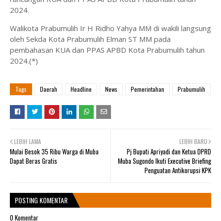
2024.
Walikota Prabumulih Ir H Ridho Yahya MM di wakili langsung
oleh Sekda Kota Prabumulih Elman ST MM pada
pembahasan KUA dan PPAS APBD Kota Prabumulih tahun
2024.(*)
Tags
Daerah
Headline
News
Pemerintahan
Prabumulih
LEBIH LAMA
LEBIH BARU
Mulai Besok 35 Ribu Warga di Muba
Pj Bupati Apriyadi dan Ketua DPRD
Dapat Beras Gratis
Muba Sugondo Ikuti Executive Briefing
Penguatan Antikorupsi KPK
POSTING KOMENTAR
0 Komentar