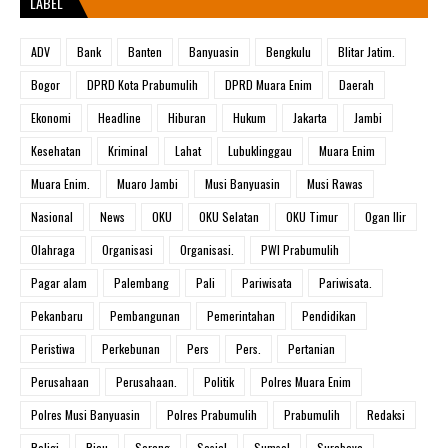
LABEL
ADV
Bank
Banten
Banyuasin
Bengkulu
Blitar Jatim.
Bogor
DPRD Kota Prabumulih
DPRD Muara Enim
Daerah
Ekonomi
Headline
Hiburan
Hukum
Jakarta
Jambi
Kesehatan
Kriminal
Lahat
Lubuklinggau
Muara Enim
Muara Enim.
Muaro Jambi
Musi Banyuasin
Musi Rawas
Nasional
News
OKU
OKU Selatan
OKU Timur
Ogan Ilir
Olahraga
Organisasi
Organisasi.
PWI Prabumulih
Pagar alam
Palembang
Pali
Pariwisata
Pariwisata.
Pekanbaru
Pembangunan
Pemerintahan
Pendidikan
Peristiwa
Perkebunan
Pers
Pers.
Pertanian
Perusahaan
Perusahaan.
Politik
Polres Muara Enim
Polres Musi Banyuasin
Polres Prabumulih
Prabumulih
Redaksi
Religi
Riau
Serang
Sosial
Sumsel
Surabaya