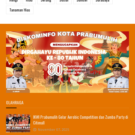
Tanaman Hias
OLAHRAGA
IKWI Prabumulih Gelar Aerobic Competition dan Zumba Party di
Citimall
November 07, 2025