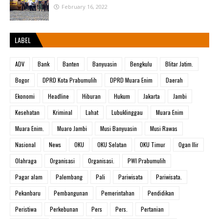
February 16, 2022
LABEL
ADV
Bank
Banten
Banyuasin
Bengkulu
Blitar Jatim.
Bogor
DPRD Kota Prabumulih
DPRD Muara Enim
Daerah
Ekonomi
Headline
Hiburan
Hukum
Jakarta
Jambi
Kesehatan
Kriminal
Lahat
Lubuklinggau
Muara Enim
Muara Enim.
Muaro Jambi
Musi Banyuasin
Musi Rawas
Nasional
News
OKU
OKU Selatan
OKU Timur
Ogan Ilir
Olahraga
Organisasi
Organisasi.
PWI Prabumulih
Pagar alam
Palembang
Pali
Pariwisata
Pariwisata.
Pekanbaru
Pembangunan
Pemerintahan
Pendidikan
Peristiwa
Perkebunan
Pers
Pers.
Pertanian