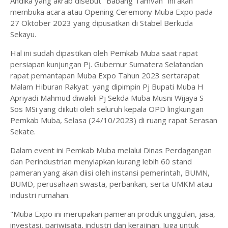
Andika yang akrab disebut "Babang Tamvan" ini akan
membuka acara atau Opening Ceremony Muba Expo pada
27 Oktober 2023 yang dipusatkan di Stabel Berkuda
Sekayu.
Hal ini sudah dipastikan oleh Pemkab Muba saat rapat
persiapan kunjungan Pj. Gubernur Sumatera Selatandan
rapat pemantapan Muba Expo Tahun 2023 sertarapat
Malam Hiburan Rakyat yang dipimpin Pj Bupati Muba H
Apriyadi Mahmud diwakili Pj Sekda Muba Musni Wijaya S
Sos MSi yang diikuti oleh seluruh kepala OPD lingkungan
Pemkab Muba, Selasa (24/10/2023) di ruang rapat Serasan
Sekate.
Dalam event ini Pemkab Muba melalui Dinas Perdagangan
dan Perindustrian menyiapkan kurang lebih 60 stand
pameran yang akan diisi oleh instansi pemerintah, BUMN,
BUMD, perusahaan swasta, perbankan, serta UMKM atau
industri rumahan.
"Muba Expo ini merupakan pameran produk unggulan, jasa,
investasi, pariwisata, industri dan kerajinan. Juga untuk