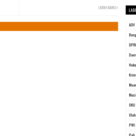
LEBIH BARU
LAB
ADV
Beng
DPRD
Dae
Huk
Krim
Muar
Musi
OKU 
Olah
PWI 
Pali