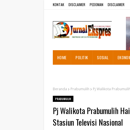
KONTAK
DISCLAIMER
PEDOMAN
DISCLAIMER
HOME
POLITIK
SOSIAL
EKONO
ADVETORIAL
Beranda
Prabumulih
Pj Walikota Prabumulih
PRABUMULIH
Pj Walikota Prabumulih Hai
Stasiun Televisi Nasional