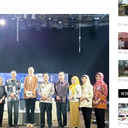
Mar
Agu
Mar
KES
Aug