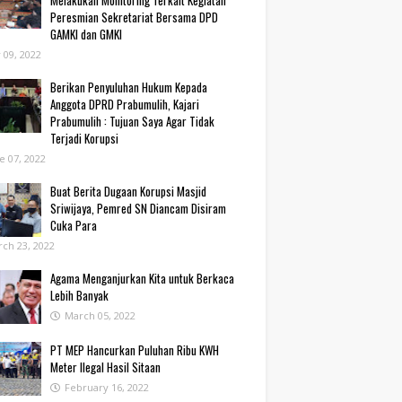
Melakukan Monitoring Terkait Kegiatan
Peresmian Sekretariat Bersama DPD
GAMKI dan GMKI
y 09, 2022
Berikan Penyuluhan Hukum Kepada
Anggota DPRD Prabumulih, Kajari
Prabumulih : Tujuan Saya Agar Tidak
Terjadi Korupsi
e 07, 2022
Buat Berita Dugaan Korupsi Masjid
Sriwijaya, Pemred SN Diancam Disiram
Cuka Para
ch 23, 2022
Agama Menganjurkan Kita untuk Berkaca
Lebih Banyak
March 05, 2022
PT MEP Hancurkan Puluhan Ribu KWH
Meter Ilegal Hasil Sitaan
February 16, 2022