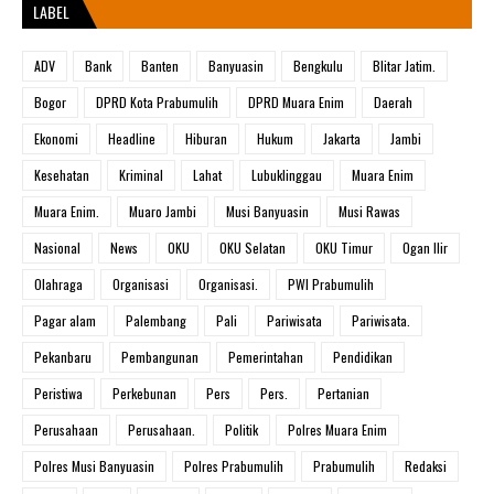
LABEL
ADV
Bank
Banten
Banyuasin
Bengkulu
Blitar Jatim.
Bogor
DPRD Kota Prabumulih
DPRD Muara Enim
Daerah
Ekonomi
Headline
Hiburan
Hukum
Jakarta
Jambi
Kesehatan
Kriminal
Lahat
Lubuklinggau
Muara Enim
Muara Enim.
Muaro Jambi
Musi Banyuasin
Musi Rawas
Nasional
News
OKU
OKU Selatan
OKU Timur
Ogan Ilir
Olahraga
Organisasi
Organisasi.
PWI Prabumulih
Pagar alam
Palembang
Pali
Pariwisata
Pariwisata.
Pekanbaru
Pembangunan
Pemerintahan
Pendidikan
Peristiwa
Perkebunan
Pers
Pers.
Pertanian
Perusahaan
Perusahaan.
Politik
Polres Muara Enim
Polres Musi Banyuasin
Polres Prabumulih
Prabumulih
Redaksi