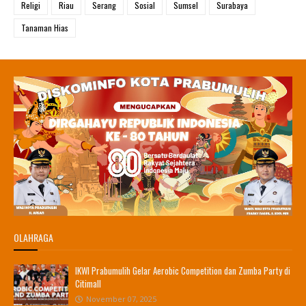
Religi
Riau
Serang
Sosial
Sumsel
Surabaya
Tanaman Hias
OLAHRAGA
IKWI Prabumulih Gelar Aerobic Competition dan Zumba Party di
Citimall
November 07, 2025