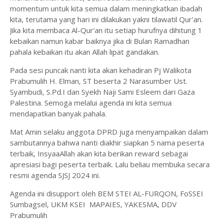
momentum untuk kita semua dalam meningkatkan ibadah
kita, terutama yang hari ini dilakukan yakni tilawatil Qur'an.
Jika kita membaca Al-Qur'an itu setiap hurufnya dihitung 1
kebaikan namun kabar baiknya jika di Bulan Ramadhan
pahala kebaikan itu akan Allah lipat gandakan.
Pada sesi puncak nanti kita akan kehadiran Pj Walikota
Prabumulih H. Elman, ST beserta 2 Narasumber Ust.
Syambudi, S.Pd.I dan Syekh Naji Sami Esleem dari Gaza
Palestina. Semoga melalui agenda ini kita semua
mendapatkan banyak pahala.
Mat Amin selaku anggota DPRD juga menyampaikan dalam
sambutannya bahwa nanti diakhir siapkan 5 nama peserta
terbaik, InsyaaAllah akan kita berikan reward sebagai
apresiasi bagi peserta terbaik. Lalu beliau membuka secara
resmi agenda SJSJ 2024 ini.
Agenda ini disupport oleh BEM STEI AL-FURQON, FoSSEI
Sumbagsel, UKM KSEI MAPAIES, YAKESMA, DDV
Prabumulih