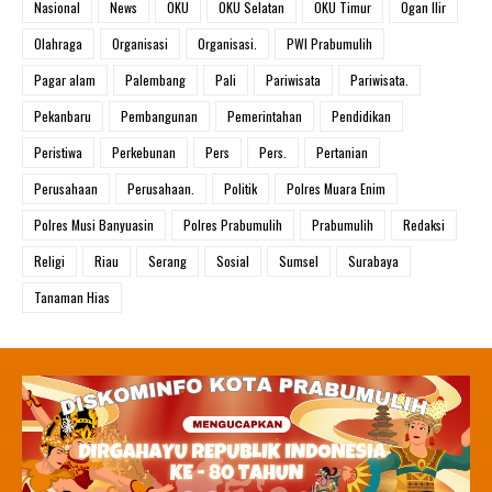
Nasional
News
OKU
OKU Selatan
OKU Timur
Ogan Ilir
Olahraga
Organisasi
Organisasi.
PWI Prabumulih
Pagar alam
Palembang
Pali
Pariwisata
Pariwisata.
Pekanbaru
Pembangunan
Pemerintahan
Pendidikan
Peristiwa
Perkebunan
Pers
Pers.
Pertanian
Perusahaan
Perusahaan.
Politik
Polres Muara Enim
Polres Musi Banyuasin
Polres Prabumulih
Prabumulih
Redaksi
Religi
Riau
Serang
Sosial
Sumsel
Surabaya
Tanaman Hias