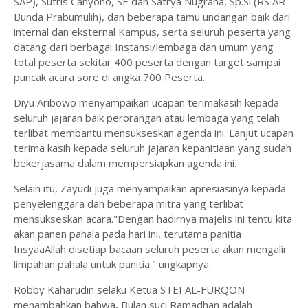
SAP), Sutris Cahyono, SE dan Satrya Nugraha, Sp.Si (RS AR
Bunda Prabumulih), dan beberapa tamu undangan baik dari
internal dan eksternal Kampus, serta seluruh peserta yang
datang dari berbagai Instansi/lembaga dan umum yang
total peserta sekitar 400 peserta dengan target sampai
puncak acara sore di angka 700 Peserta.
Diyu Aribowo menyampaikan ucapan terimakasih kepada
seluruh jajaran baik perorangan atau lembaga yang telah
terlibat membantu mensukseskan agenda ini. Lanjut ucapan
terima kasih kepada seluruh jajaran kepanitiaan yang sudah
bekerjasama dalam mempersiapkan agenda ini.
Selain itu, Zayudi juga menyampaikan apresiasinya kepada
penyelenggara dan beberapa mitra yang terlibat
mensukseskan acara."Dengan hadirnya majelis ini tentu kita
akan panen pahala pada hari ini, terutama panitia
InsyaaAllah disetiap bacaan seluruh peserta akan mengalir
limpahan pahala untuk panitia." ungkapnya.
Robby Kaharudin selaku Ketua STEI AL-FURQON
menambahkan bahwa, Bulan suci Ramadhan adalah