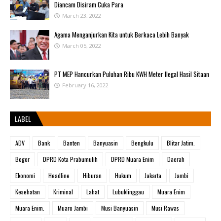
Diancam Disiram Cuka Para
March 23, 2022
Agama Menganjurkan Kita untuk Berkaca Lebih Banyak
March 05, 2022
PT MEP Hancurkan Puluhan Ribu KWH Meter Ilegal Hasil Sitaan
February 16, 2022
LABEL
ADV
Bank
Banten
Banyuasin
Bengkulu
Blitar Jatim.
Bogor
DPRD Kota Prabumulih
DPRD Muara Enim
Daerah
Ekonomi
Headline
Hiburan
Hukum
Jakarta
Jambi
Kesehatan
Kriminal
Lahat
Lubuklinggau
Muara Enim
Muara Enim.
Muaro Jambi
Musi Banyuasin
Musi Rawas