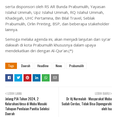
serta disponsori oleh RS AR Bunda Prabumulih, Yayasan
Islahul Ummah, Upz Islahul Ummah, RQ Islahul Ummah,
Khadejjah, UHC Pertamina, Bin Bilal Travel, Seblak
Prabumulih, Orlin Printing, BSP, dan beberapa stakeholder
lainnya.
Semoga melalui agenda ini, akan menjadi lanjutan dari syi'ar
dakwah di kota Prabumulih khususnya dalam upaya
mendekatkan diri dengan Al-Qur'an.(*)
Tags
Daerah
Headline
News
Prabumulih
LEBIH LAMA
LEBIH BARU
Jelang PJA Tahun 2024, 2
Dr Hj Nurmalah : Masyarakat Muba
Kelurahan/desa di Muba Masuki
Sudah Cerdas, Tidak Bisa Dipengaruhi
Tahapan Penilaian Panitia Seleksi
oleh Isu
Daerah