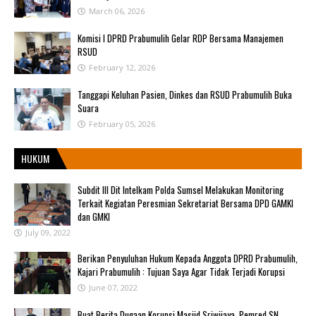
March 06, 2026
Komisi I DPRD Prabumulih Gelar RDP Bersama Manajemen
RSUD
February 12, 2026
Tanggapi Keluhan Pasien, Dinkes dan RSUD Prabumulih Buka
Suara
February 05, 2026
HUKUM
Subdit III Dit Intelkam Polda Sumsel Melakukan Monitoring
Terkait Kegiatan Peresmian Sekretariat Bersama DPD GAMKI
dan GMKI
July 09, 2022
Berikan Penyuluhan Hukum Kepada Anggota DPRD Prabumulih,
Kajari Prabumulih : Tujuan Saya Agar Tidak Terjadi Korupsi
June 07, 2022
Buat Berita Dugaan Korupsi Masjid Sriwijaya, Pemred SN