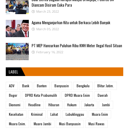
Diancam Disiram Cuka Para
March 23, 2022
Agama Menganjurkan Kita untuk Berkaca Lebih Banyak
March 05, 2022
PT MEP Hancurkan Puluhan Ribu KWH Meter Ilegal Hasil Sitaan
February 16, 2022
LABEL
ADV
Bank
Banten
Banyuasin
Bengkulu
Blitar Jatim.
Bogor
DPRD Kota Prabumulih
DPRD Muara Enim
Daerah
Ekonomi
Headline
Hiburan
Hukum
Jakarta
Jambi
Kesehatan
Kriminal
Lahat
Lubuklinggau
Muara Enim
Muara Enim.
Muaro Jambi
Musi Banyuasin
Musi Rawas