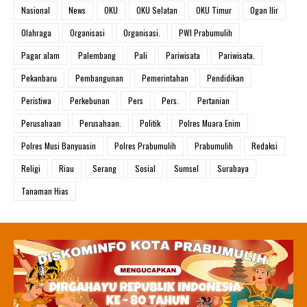
Nasional
News
OKU
OKU Selatan
OKU Timur
Ogan Ilir
Olahraga
Organisasi
Organisasi.
PWI Prabumulih
Pagar alam
Palembang
Pali
Pariwisata
Pariwisata.
Pekanbaru
Pembangunan
Pemerintahan
Pendidikan
Peristiwa
Perkebunan
Pers
Pers.
Pertanian
Perusahaan
Perusahaan.
Politik
Polres Muara Enim
Polres Musi Banyuasin
Polres Prabumulih
Prabumulih
Redaksi
Religi
Riau
Serang
Sosial
Sumsel
Surabaya
Tanaman Hias