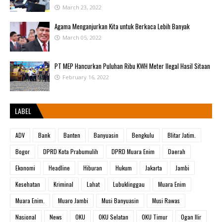
March 23, 2022
Agama Menganjurkan Kita untuk Berkaca Lebih Banyak
March 05, 2022
PT MEP Hancurkan Puluhan Ribu KWH Meter Ilegal Hasil Sitaan
February 16, 2022
LABEL
ADV
Bank
Banten
Banyuasin
Bengkulu
Blitar Jatim.
Bogor
DPRD Kota Prabumulih
DPRD Muara Enim
Daerah
Ekonomi
Headline
Hiburan
Hukum
Jakarta
Jambi
Kesehatan
Kriminal
Lahat
Lubuklinggau
Muara Enim
Muara Enim.
Muaro Jambi
Musi Banyuasin
Musi Rawas
Nasional
News
OKU
OKU Selatan
OKU Timur
Ogan Ilir