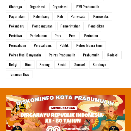
Olahraga
Organisasi
Organisasi.
PWI Prabumulih
Pagar alam
Palembang
Pali
Pariwisata
Pariwisata.
Pekanbaru
Pembangunan
Pemerintahan
Pendidikan
Peristiwa
Perkebunan
Pers
Pers.
Pertanian
Perusahaan
Perusahaan.
Politik
Polres Muara Enim
Polres Musi Banyuasin
Polres Prabumulih
Prabumulih
Redaksi
Religi
Riau
Serang
Sosial
Sumsel
Surabaya
Tanaman Hias