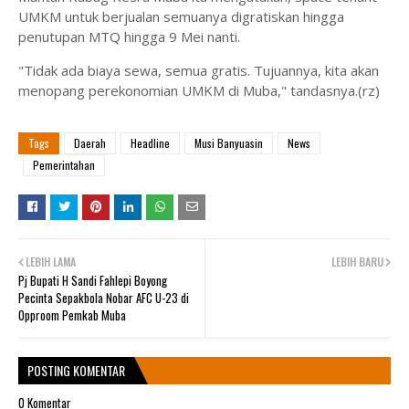
UMKM untuk berjualan semuanya digratiskan hingga
penutupan MTQ hingga 9 Mei nanti.
"Tidak ada biaya sewa, semua gratis. Tujuannya, kita akan
menopang perekonomian UMKM di Muba," tandasnya.(rz)
Tags
Daerah
Headline
Musi Banyuasin
News
Pemerintahan
LEBIH LAMA
LEBIH BARU
Pj Bupati H Sandi Fahlepi Boyong
Pecinta Sepakbola Nobar AFC U-23 di
Opproom Pemkab Muba
POSTING KOMENTAR
0 Komentar