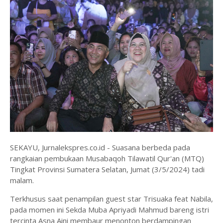
SEKAYU, Jurnalekspres.co.id - Suasana berbeda pada
rangkaian pembukaan Musabaqoh Tilawatil Qur'an (MTQ)
Tingkat Provinsi Sumatera Selatan, Jumat (3/5/2024) tadi
malam.
Terkhusus saat penampilan guest star Trisuaka feat Nabila,
pada momen ini Sekda Muba Apriyadi Mahmud bareng istri
tercinta Asna Aini membaur menonton berdampingan