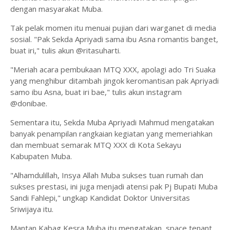
dengan masyarakat Muba.
Tak pelak momen itu menuai pujian dari warganet di media
sosial. "Pak Sekda Apriyadi sama ibu Asna romantis banget,
buat iri," tulis akun @ritasuharti.
"Meriah acara pembukaan MTQ XXX, apolagi ado Tri Suaka
yang menghibur ditambah jingok keromantisan pak Apriyadi
samo ibu Asna, buat iri bae," tulis akun instagram
@donibae.
Sementara itu, Sekda Muba Apriyadi Mahmud mengatakan
banyak penampilan rangkaian kegiatan yang memeriahkan
dan membuat semarak MTQ XXX di Kota Sekayu
Kabupaten Muba.
"Alhamdulillah, Insya Allah Muba sukses tuan rumah dan
sukses prestasi, ini juga menjadi atensi pak Pj Bupati Muba
Sandi Fahlepi," ungkap Kandidat Doktor Universitas
Sriwijaya itu.
Mantan Kabag Kesra Muba itu mengatakan, space tenant