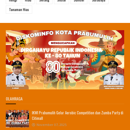
Tanaman Hias
OLAHRAGA
IKWI Prabumulih Gelar Aerobic Competition dan Zumba Party di
Citimall
November 07, 2025