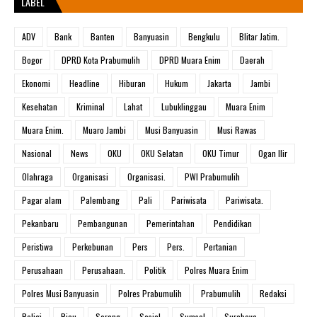
LABEL
ADV
Bank
Banten
Banyuasin
Bengkulu
Blitar Jatim.
Bogor
DPRD Kota Prabumulih
DPRD Muara Enim
Daerah
Ekonomi
Headline
Hiburan
Hukum
Jakarta
Jambi
Kesehatan
Kriminal
Lahat
Lubuklinggau
Muara Enim
Muara Enim.
Muaro Jambi
Musi Banyuasin
Musi Rawas
Nasional
News
OKU
OKU Selatan
OKU Timur
Ogan Ilir
Olahraga
Organisasi
Organisasi.
PWI Prabumulih
Pagar alam
Palembang
Pali
Pariwisata
Pariwisata.
Pekanbaru
Pembangunan
Pemerintahan
Pendidikan
Peristiwa
Perkebunan
Pers
Pers.
Pertanian
Perusahaan
Perusahaan.
Politik
Polres Muara Enim
Polres Musi Banyuasin
Polres Prabumulih
Prabumulih
Redaksi
Religi
Riau
Serang
Sosial
Sumsel
Surabaya