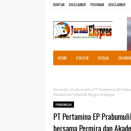
KONTAK
DISCLAIMER
PEDOMAN
DISCLAIMER
HOME
POLITIK
SOSIAL
EKONO
ADVETORIAL
Beranda
Prabumulih
PT Pertamina EP Prabu
Akademisi Politeknik Negeri Sriwijaya
PRABUMULIH
PT Pertamina EP Prabumulih
bersama Permira dan Akadem