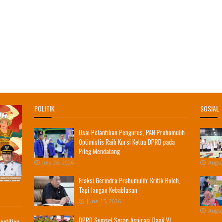
POLITIK
SOSIAL
Usai Pelantikan Pengurus, PAN Prabumulih
Optimistis Raih Kursi Ketua DPRD pada
Pileg Mendatang
July 26, 2026
Augus
Fraksi Gerindra Prabumulih: Kritik Boleh,
Tapi Jangan Kebablasan
June 15, 2026
Augus
DPRD Sumsel Serap Aspirasi Dapil VI
petition