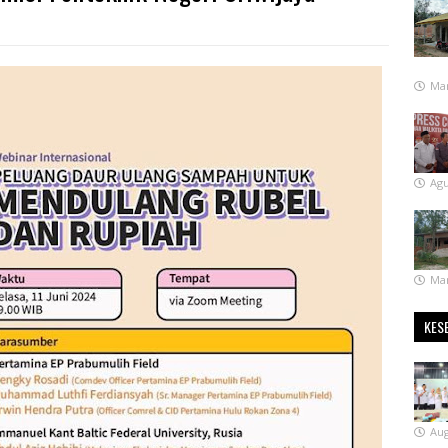
Mar
Agu
Mar
KES
Aug