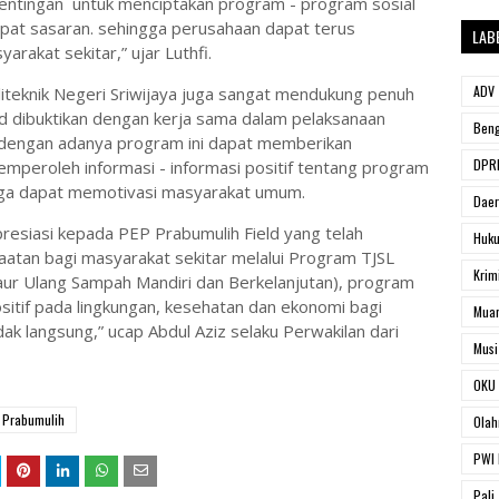
entingan untuk menciptakan program - program sosial
epat sasaran. sehingga perusahaan dapat terus
LAB
arakat sekitar,” ujar Luthfi.
ADV
oliteknik Negeri Sriwijaya juga sangat mendukung penuh
ld dibuktikan dengan kerja sama dalam pelaksanaan
Beng
 dengan adanya program ini dapat memberikan
DPRD
mperoleh informasi - informasi positif tentang program
ingga dapat memotivasi masyarakat umum.
Dae
resiasi kepada PEP Prabumulih Field yang telah
Huk
atan bagi masyarakat sekitar melalui Program TJSL
Krim
 Ulang Sampah Mandiri dan Berkelanjutan), program
itif pada lingkungan, kesehatan dan ekonomi bagi
Muar
k langsung,” ucap Abdul Aziz selaku Perwakilan dari
Musi
OKU 
Prabumulih
Olah
PWI 
Pali