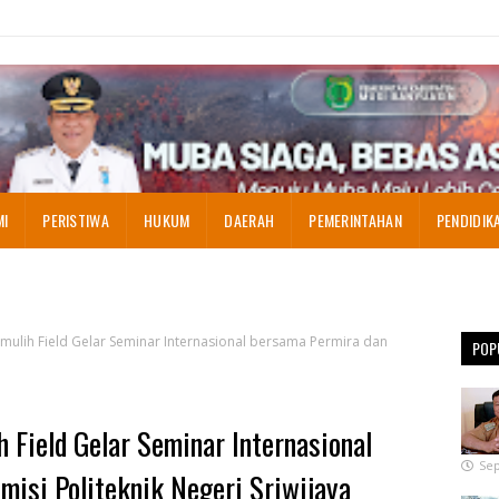
MI
PERISTIWA
HUKUM
DAERAH
PEMERINTAHAN
PENDIDIK
mulih Field Gelar Seminar Internasional bersama Permira dan
POP
 Field Gelar Seminar Internasional
Sep
isi Politeknik Negeri Sriwijaya