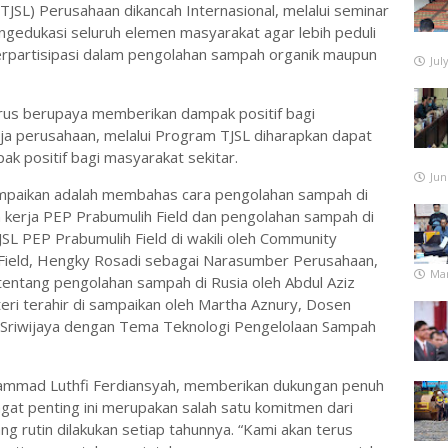
TJSL) Perusahaan dikancah Internasional, melalui seminar
ngedukasi seluruh elemen masyarakat agar lebih peduli
berpartisipasi dalam pengolahan sampah organik maupun
Jul
rus berupaya memberikan dampak positif bagi
ja perusahaan, melalui Program TJSL diharapkan dapat
 positif bagi masyarakat sekitar.
Jun
ampaikan adalah membahas cara pengolahan sampah di
ah kerja PEP Prabumulih Field dan pengolahan sampah di
L PEP Prabumulih Field di wakili oleh Community
Field, Hengky Rosadi sebagai Narasumber Perusahaan,
Mar
tentang pengolahan sampah di Rusia oleh Abdul Aziz
i terahir di sampaikan oleh Martha Aznury, Dosen
ri Sriwijaya dengan Tema Teknologi Pengelolaan Sampah
hammad Luthfi Ferdiansyah, memberikan dukungan penuh
ngat penting ini merupakan salah satu komitmen dari
g rutin dilakukan setiap tahunnya. “Kami akan terus