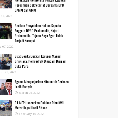
Melakukan Monitoring Terkait Kegiatan
Peresmian Sekretariat Bersama DPD
GAMKI dan GMKI
y 09, 2022
Berikan Penyuluhan Hukum Kepada
Anggota DPRD Prabumulih, Kajari
Prabumulih : Tujuan Saya Agar Tidak
Terjadi Korupsi
e 07, 2022
Buat Berita Dugaan Korupsi Masjid
Sriwijaya, Pemred SN Diancam Disiram
Cuka Para
ch 23, 2022
Agama Menganjurkan Kita untuk Berkaca
Lebih Banyak
March 05, 2022
PT MEP Hancurkan Puluhan Ribu KWH
Meter Ilegal Hasil Sitaan
February 16, 2022