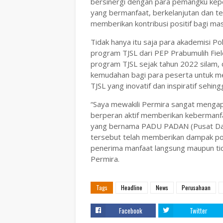
bersinergi dengan para pemangku kep
yang bermanfaat, berkelanjutan dan t
memberikan kontribusi positif bagi masy
Tidak hanya itu saja para akademisi P
program TJSL dari PEP Prabumulih Fie
program TJSL sejak tahun 2022 silam,
kemudahan bagi para peserta untuk me
TJSL yang inovatif dan inspiratif seh
“Saya mewakili Permira sangat mengap
berperan aktif memberikan kebermanfa
yang bernama PADU PADAN (Pusat Daur
tersebut telah memberikan dampak pos
penerima manfaat langsung maupun tida
Permira.
Tags
Headline
News
Perusahaan
Facebook
Twitter