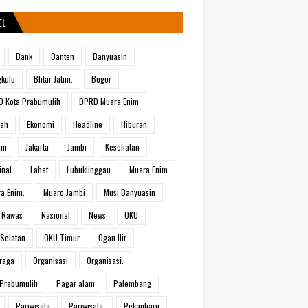
EL
Bank
Banten
Banyuasin
kulu
Blitar Jatim.
Bogor
 Kota Prabumulih
DPRD Muara Enim
rah
Ekonomi
Headline
Hiburan
um
Jakarta
Jambi
Kesehatan
inal
Lahat
Lubuklinggau
Muara Enim
a Enim.
Muaro Jambi
Musi Banyuasin
 Rawas
Nasional
News
OKU
Selatan
OKU Timur
Ogan Ilir
raga
Organisasi
Organisasi.
Prabumulih
Pagar alam
Palembang
Pariwisata
Pariwisata.
Pekanbaru