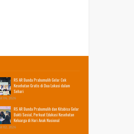
RS AR Bunda Prabumulih Gelar Cek
Kesehatan Gratis di Dua Lokasi dalam
Sehari
t 06, 2026
RS AR Bunda Prabumulih dan Kitabisa Gelar
Bakti Sosial, Perkuat Edukasi Kesehatan
Keluarga di Hari Anak Nasional
t 02, 2026