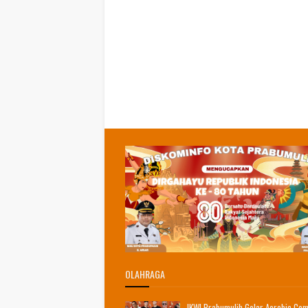
OLAHRAGA
IKWI Prabumulih Gelar Aerobic Com