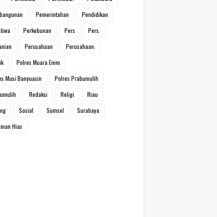
bangunan
Pemerintahan
Pendidikan
stiwa
Perkebunan
Pers
Pers.
anian
Perusahaan
Perusahaan.
ik
Polres Muara Enim
es Musi Banyuasin
Polres Prabumulih
umulih
Redaksi
Religi
Riau
ang
Sosial
Sumsel
Surabaya
man Hias