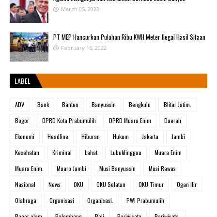
March 05, 2022
PT MEP Hancurkan Puluhan Ribu KWH Meter Ilegal Hasil Sitaan
February 16, 2022
LABEL
ADV
Bank
Banten
Banyuasin
Bengkulu
Blitar Jatim.
Bogor
DPRD Kota Prabumulih
DPRD Muara Enim
Daerah
Ekonomi
Headline
Hiburan
Hukum
Jakarta
Jambi
Kesehatan
Kriminal
Lahat
Lubuklinggau
Muara Enim
Muara Enim.
Muaro Jambi
Musi Banyuasin
Musi Rawas
Nasional
News
OKU
OKU Selatan
OKU Timur
Ogan Ilir
Olahraga
Organisasi
Organisasi.
PWI Prabumulih
Pagar alam
Palembang
Pali
Pariwisata
Pariwisata.