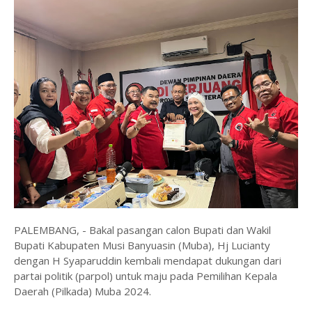
PALEMBANG, - Bakal pasangan calon Bupati dan Wakil
Bupati Kabupaten Musi Banyuasin (Muba), Hj Lucianty
dengan H Syaparuddin kembali mendapat dukungan dari
partai politik (parpol) untuk maju pada Pemilihan Kepala
Daerah (Pilkada) Muba 2024.