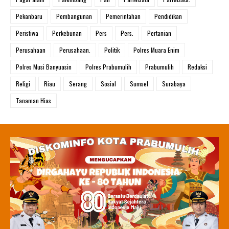
Pekanbaru
Pembangunan
Pemerintahan
Pendidikan
Peristiwa
Perkebunan
Pers
Pers.
Pertanian
Perusahaan
Perusahaan.
Politik
Polres Muara Enim
Polres Musi Banyuasin
Polres Prabumulih
Prabumulih
Redaksi
Religi
Riau
Serang
Sosial
Sumsel
Surabaya
Tanaman Hias