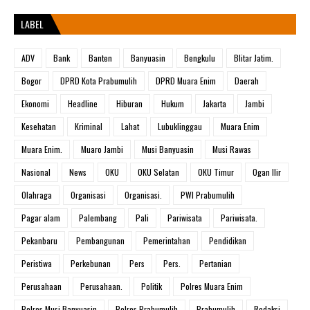
LABEL
ADV
Bank
Banten
Banyuasin
Bengkulu
Blitar Jatim.
Bogor
DPRD Kota Prabumulih
DPRD Muara Enim
Daerah
Ekonomi
Headline
Hiburan
Hukum
Jakarta
Jambi
Kesehatan
Kriminal
Lahat
Lubuklinggau
Muara Enim
Muara Enim.
Muaro Jambi
Musi Banyuasin
Musi Rawas
Nasional
News
OKU
OKU Selatan
OKU Timur
Ogan Ilir
Olahraga
Organisasi
Organisasi.
PWI Prabumulih
Pagar alam
Palembang
Pali
Pariwisata
Pariwisata.
Pekanbaru
Pembangunan
Pemerintahan
Pendidikan
Peristiwa
Perkebunan
Pers
Pers.
Pertanian
Perusahaan
Perusahaan.
Politik
Polres Muara Enim
Polres Musi Banyuasin
Polres Prabumulih
Prabumulih
Redaksi