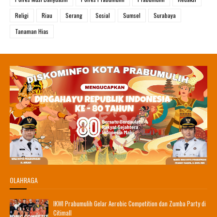
Religi
Riau
Serang
Sosial
Sumsel
Surabaya
Tanaman Hias
OLAHRAGA
IKWI Prabumulih Gelar Aerobic Competition dan Zumba Party di
Citimall