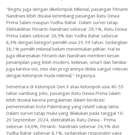
"Begitu juga dengan dikelompok Milenial, pasangan Fitrianti
Nandriani lebih disukai ketimbang pasangan Ratu Dewa
Prima Salam maupun Yudha-Bahar. Dalam survei tatap.
Elektabilitas Fitriariti-Nandriani sebesar 29,1%, Ratu Dewa
Prima Salam sebesar 26,5% dan Yudha Bahar sebesar
8,3% dengan kategori pemilih usia 25-39 tahun. Sedangkan
36,1% pemilih milenial belum menentukan pilihan. Hal ini
juga dikarenakan Fitrianti dan Nandriani memberi kesan
penampilan yang lebih modern, kekinian, smart dan familiar
juga karena visi, misi dan programnya dinilai sangat relevan
dengan kelompok muda milenial," tegasnya.
Sementara di Kelompok Gen X atau kelompok usia 40-55
tahun sambung Joko, pasangan Ratu Dewa Prima Salam
lebih disukal karena pengalaman dalam birokrasi
pemerintahan Kota Palembang yang relatif cukup lama.
Dalam survei tatap muka yang dilakukan pada tanggal 10-
20 September 2024, elektabilitas Ratu Dewa - Prima
sebesar 34,6%, Fitrianti- Nandriani sebesar 24,5% dün
Yudha Bahar sebesar 8,1%, sedangkan responden yang