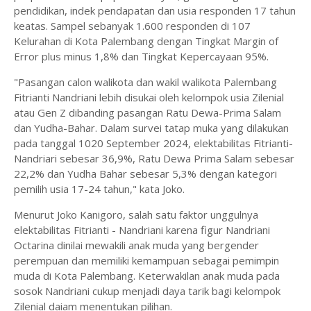
pendidikan, indek pendapatan dan usia responden 17 tahun
keatas. Sampel sebanyak 1.600 responden di 107
Kelurahan di Kota Palembang dengan Tingkat Margin of
Error plus minus 1,8% dan Tingkat Kepercayaan 95%.
"Pasangan calon walikota dan wakil walikota Palembang
Fitrianti Nandriani lebih disukai oleh kelompok usia Zilenial
atau Gen Z dibanding pasangan Ratu Dewa-Prima Salam
dan Yudha-Bahar. Dalam survei tatap muka yang dilakukan
pada tanggal 1020 September 2024, elektabilitas Fitrianti-
Nandriari sebesar 36,9%, Ratu Dewa Prima Salam sebesar
22,2% dan Yudha Bahar sebesar 5,3% dengan kategori
pemilih usia 17-24 tahun," kata Joko.
Menurut Joko Kanigoro, salah satu faktor unggulnya
elektabilitas Fitrianti - Nandriani karena figur Nandriani
Octarina dinilai mewakili anak muda yang bergender
perempuan dan memiliki kemampuan sebagai pemimpin
muda di Kota Palembang. Keterwakilan anak muda pada
sosok Nandriani cukup menjadi daya tarik bagi kelompok
Zilenial daiam menentukan pilihan.