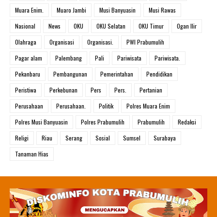
Muara Enim.
Muaro Jambi
Musi Banyuasin
Musi Rawas
Nasional
News
OKU
OKU Selatan
OKU Timur
Ogan Ilir
Olahraga
Organisasi
Organisasi.
PWI Prabumulih
Pagar alam
Palembang
Pali
Pariwisata
Pariwisata.
Pekanbaru
Pembangunan
Pemerintahan
Pendidikan
Peristiwa
Perkebunan
Pers
Pers.
Pertanian
Perusahaan
Perusahaan.
Politik
Polres Muara Enim
Polres Musi Banyuasin
Polres Prabumulih
Prabumulih
Redaksi
Religi
Riau
Serang
Sosial
Sumsel
Surabaya
Tanaman Hias