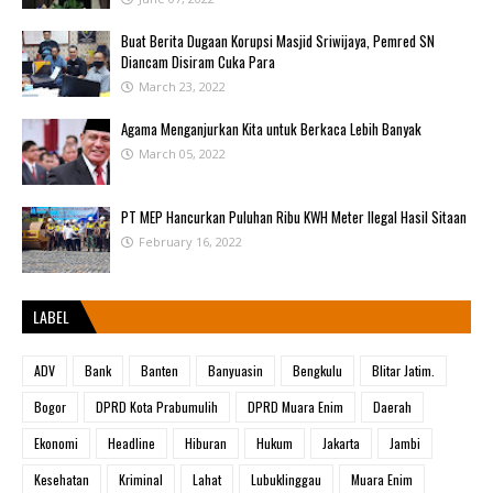
Buat Berita Dugaan Korupsi Masjid Sriwijaya, Pemred SN
Diancam Disiram Cuka Para
March 23, 2022
Agama Menganjurkan Kita untuk Berkaca Lebih Banyak
March 05, 2022
PT MEP Hancurkan Puluhan Ribu KWH Meter Ilegal Hasil Sitaan
February 16, 2022
LABEL
ADV
Bank
Banten
Banyuasin
Bengkulu
Blitar Jatim.
Bogor
DPRD Kota Prabumulih
DPRD Muara Enim
Daerah
Ekonomi
Headline
Hiburan
Hukum
Jakarta
Jambi
Kesehatan
Kriminal
Lahat
Lubuklinggau
Muara Enim