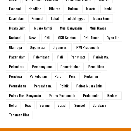
Ekonomi
Headline
Hiburan
Hukum
Jakarta
Jambi
Kesehatan
Kriminal
Lahat
Lubuklinggau
Muara Enim
Muara Enim.
Muaro Jambi
Musi Banyuasin
Musi Rawas
Nasional
News
OKU
OKU Selatan
OKU Timur
Ogan Ilir
Olahraga
Organisasi
Organisasi.
PWI Prabumulih
Pagar alam
Palembang
Pali
Pariwisata
Pariwisata.
Pekanbaru
Pembangunan
Pemerintahan
Pendidikan
Peristiwa
Perkebunan
Pers
Pers.
Pertanian
Perusahaan
Perusahaan.
Politik
Polres Muara Enim
Polres Musi Banyuasin
Polres Prabumulih
Prabumulih
Redaksi
Religi
Riau
Serang
Sosial
Sumsel
Surabaya
Tanaman Hias