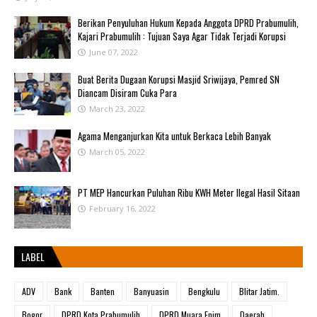
Berikan Penyuluhan Hukum Kepada Anggota DPRD Prabumulih,
Kajari Prabumulih : Tujuan Saya Agar Tidak Terjadi Korupsi
June 07, 2022
Buat Berita Dugaan Korupsi Masjid Sriwijaya, Pemred SN
Diancam Disiram Cuka Para
March 23, 2022
Agama Menganjurkan Kita untuk Berkaca Lebih Banyak
March 05, 2022
PT MEP Hancurkan Puluhan Ribu KWH Meter Ilegal Hasil Sitaan
February 16, 2022
LABEL
ADV
Bank
Banten
Banyuasin
Bengkulu
Blitar Jatim.
Bogor
DPRD Kota Prabumulih
DPRD Muara Enim
Daerah