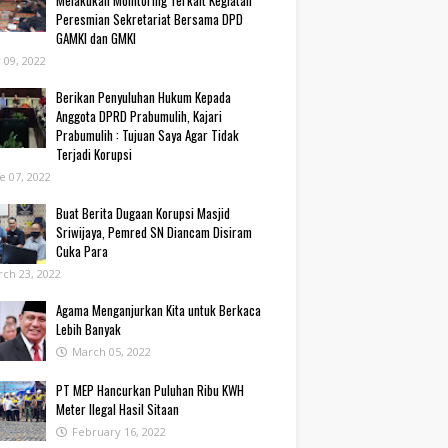
Melakukan Monitoring Terkait Kegiatan
Peresmian Sekretariat Bersama DPD
GAMKI dan GMKI
y 09, 2022
Berikan Penyuluhan Hukum Kepada
Anggota DPRD Prabumulih, Kajari
Prabumulih : Tujuan Saya Agar Tidak
Terjadi Korupsi
e 07, 2022
Buat Berita Dugaan Korupsi Masjid
Sriwijaya, Pemred SN Diancam Disiram
Cuka Para
ch 23, 2022
Agama Menganjurkan Kita untuk Berkaca
Lebih Banyak
March 05, 2022
PT MEP Hancurkan Puluhan Ribu KWH
Meter Ilegal Hasil Sitaan
February 16, 2022