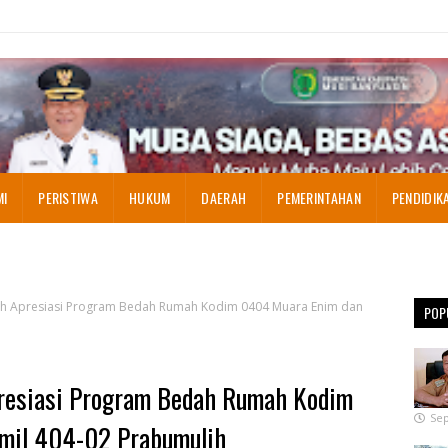
MI
PERISTIWA
HUKUM
DAERAH
PEMERINTAHAN
PENDIDIK
h Apresiasi Program Bedah Rumah Kodim 0404 Muara Enim dan
POP
resiasi Program Bedah Rumah Kodim
Sep
mil 404-02 Prabumulih