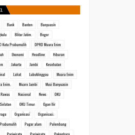
EL
Bank
Banten
Banyuasin
kulu
Blitar Jatim.
Bogor
 Kota Prabumulih
DPRD Muara Enim
rah
Ekonomi
Headline
Hiburan
um
Jakarta
Jambi
Kesehatan
inal
Lahat
Lubuklinggau
Muara Enim
a Enim.
Muaro Jambi
Musi Banyuasin
 Rawas
Nasional
News
OKU
Selatan
OKU Timur
Ogan Ilir
raga
Organisasi
Organisasi.
Prabumulih
Pagar alam
Palembang
Pariwisata
Pariwisata.
Pekanbaru