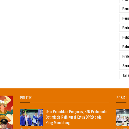
Pem
Peri
Pert
Polit
Polr
Prab
Ser
Tana
POLITIK
SOSIAL
Usai Pelantikan Pengurus, PAN Prabumulih
Optimistis Raih Kursi Ketua DPRD pada
Pileg Mendatang
July 26, 2026
Augus