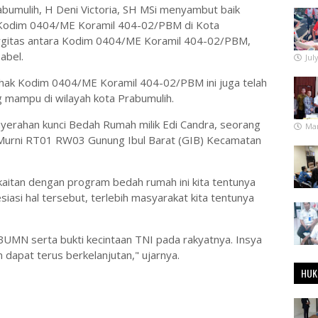
mulih, H Deni Victoria, SH MSi menyambut baik
 Kodim 0404/ME Koramil 404-02/PBM di Kota
inergitas antara Kodim 0404/ME Koramil 404-02/PBM,
abel.
Jul
pihak Kodim 0404/ME Koramil 404-02/PBM ini juga telah
g mampu di wilayah kota Prabumulih.
nyerahan kunci Bedah Rumah milik Edi Candra, seorang
Mar
n Murni RT01 RW03 Gunung Ibul Barat (GIB) Kecamatan
itan dengan program bedah rumah ini kita tentunya
si hal tersebut, terlebih masyarakat kita tentunya
 BUMN serta bukti kecintaan TNI pada rakyatnya. Insya
dapat terus berkelanjutan," ujarnya.
HUK