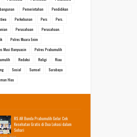
bangunan
Pemerintahan
Pendidikan
stiwa
Perkebunan
Pers
Pers.
anian
Perusahaan
Perusahaan.
ik
Polres Muara Enim
es Musi Banyuasin
Polres Prabumulih
umulih
Redaksi
Religi
Riau
ang
Sosial
Sumsel
Surabaya
man Hias
RS AR Bunda Prabumulih Gelar Cek
Kesehatan Gratis di Dua Lokasi dalam
Sehari
t 06, 2026