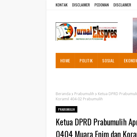
KONTAK
DISCLAIMER
PEDOMAN
DISCLAIMER
HOME
POLITIK
SOSIAL
EKONO
ADVETORIAL
Beranda
Prabumulih
Ketua DPRD Prabumuli
Koramil 404-02 Prabumulih
PRABUMULIH
Ketua DPRD Prabumulih Ap
0404 Muara Enim dan Kora