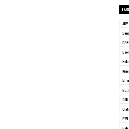
LAB
ADV
Beng
DPRD
Dae
Huk
Krim
Muar
Musi
OKU 
Olah
PWI 
Pali