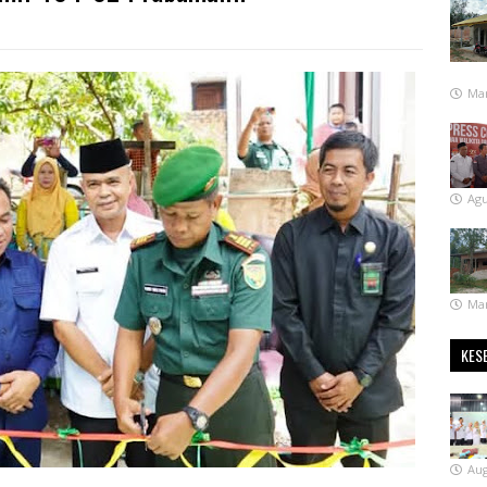
Mar
Agu
Mar
KES
Aug