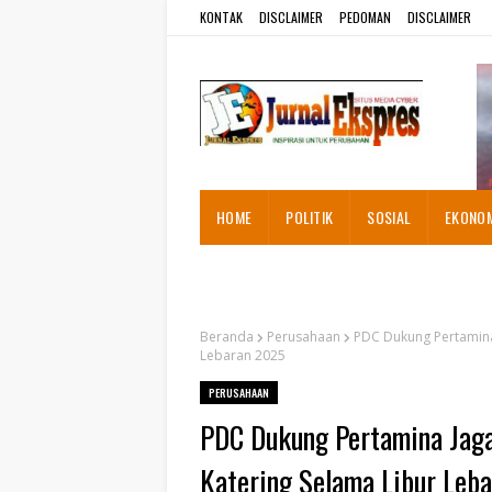
KONTAK
DISCLAIMER
PEDOMAN
DISCLAIMER
HOME
POLITIK
SOSIAL
EKONO
ADVETORIAL
Beranda
Perusahaan
PDC Dukung Pertamina
Lebaran 2025
PERUSAHAAN
PDC Dukung Pertamina Jaga
Katering Selama Libur Leb