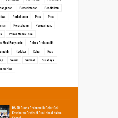
bangunan
Pemerintahan
Pendidikan
stiwa
Perkebunan
Pers
Pers.
anian
Perusahaan
Perusahaan.
ik
Polres Muara Enim
es Musi Banyuasin
Polres Prabumulih
umulih
Redaksi
Religi
Riau
ang
Sosial
Sumsel
Surabaya
man Hias
RS AR Bunda Prabumulih Gelar Cek
Kesehatan Gratis di Dua Lokasi dalam
Sehari