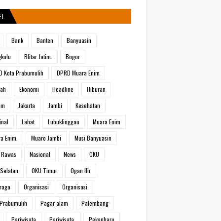
EL
Bank
Banten
Banyuasin
kulu
Blitar Jatim.
Bogor
 Kota Prabumulih
DPRD Muara Enim
rah
Ekonomi
Headline
Hiburan
um
Jakarta
Jambi
Kesehatan
inal
Lahat
Lubuklinggau
Muara Enim
a Enim.
Muaro Jambi
Musi Banyuasin
 Rawas
Nasional
News
OKU
Selatan
OKU Timur
Ogan Ilir
raga
Organisasi
Organisasi.
Prabumulih
Pagar alam
Palembang
Pariwisata
Pariwisata.
Pekanbaru