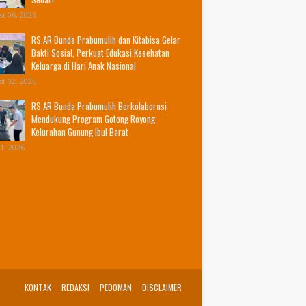
t 06, 2026
RS AR Bunda Prabumulih dan Kitabisa Gelar
Bakti Sosial, Perkuat Edukasi Kesehatan
Keluarga di Hari Anak Nasional
t 02, 2026
RS AR Bunda Prabumulih Berkolaborasi
Mendukung Program Gotong Royong
Kelurahan Gunung Ibul Barat
31, 2026
KONTAK
REDAKSI
PEDOMAN
DISCLAIMER