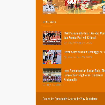
OLAHRAGA
IKWI Prabumulih Gelar Aerobic Com
dan Zumba Party di Citimall
November 07, 2025
Lifter Sumsel Rebut Perunggu di 
November 05, 2025
Laga Persahabatan Sepak Bola, Ti
Pemkot Menang Lawan Tim Kades
Prabumulih
July 13, 2025
Design by
Templateify
Shared by
Way Templates