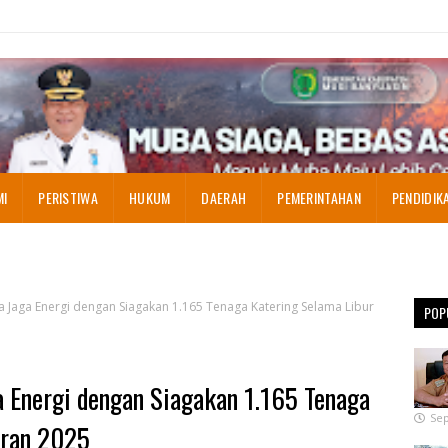
MI
PERISTIWA
HUKUM
DAERAH
PEMERINTAHAN
PENDIDIK
 Jaga Energi dengan Siagakan 1.165 Tenaga Katering Selama Libur
POP
 Energi dengan Siagakan 1.165 Tenaga
Sep
aran 2025