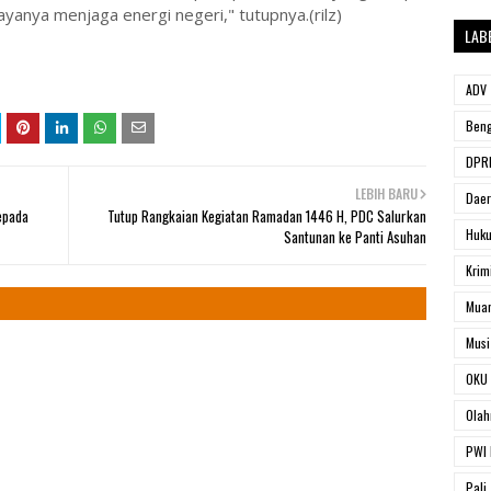
payanya menjaga energi negeri," tutupnya.(rilz)
LAB
ADV
Beng
DPRD
LEBIH BARU
Dae
epada
Tutup Rangkaian Kegiatan Ramadan 1446 H, PDC Salurkan
Huk
Santunan ke Panti Asuhan
Krim
Muar
Musi
OKU 
Olah
PWI 
Pali