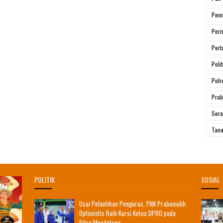
Pem
Peri
Pert
Polit
Polr
Prab
Ser
Tana
POLITIK
SOSIAL
Usai Pelantikan Pengurus, PAN Prabumulih
Optimistis Raih Kursi Ketua DPRD pada
Pileg Mendatang