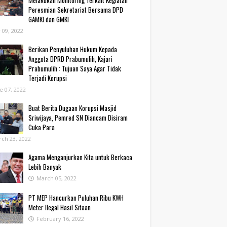
Melakukan Monitoring Terkait Kegiatan
Peresmian Sekretariat Bersama DPD
GAMKI dan GMKI
y 09, 2022
Berikan Penyuluhan Hukum Kepada
Anggota DPRD Prabumulih, Kajari
Prabumulih : Tujuan Saya Agar Tidak
Terjadi Korupsi
e 07, 2022
Buat Berita Dugaan Korupsi Masjid
Sriwijaya, Pemred SN Diancam Disiram
Cuka Para
ch 23, 2022
Agama Menganjurkan Kita untuk Berkaca
Lebih Banyak
March 05, 2022
PT MEP Hancurkan Puluhan Ribu KWH
Meter Ilegal Hasil Sitaan
February 16, 2022