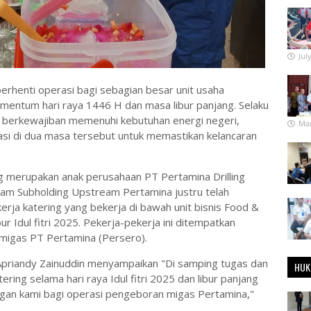
Jul
 berhenti operasi bagi sebagian besar unit usaha
mentum hari raya 1446 H dan masa libur panjang. Selaku
 berkewajiban memenuhi kebutuhan energi negeri,
Mar
si di dua masa tersebut untuk memastikan kelancaran
ng merupakan anak perusahaan PT Pertamina Drilling
lam Subholding Upstream Pertamina justru telah
rja katering yang bekerja di bawah unit bisnis Food &
r Idul fitri 2025. Pekerja-pekerja ini ditempatkan
 migas PT Pertamina (Persero).
Apriandy Zainuddin menyampaikan "Di samping tugas dan
HUK
ring selama hari raya Idul fitri 2025 dan libur panjang
ngan kami bagi operasi pengeboran migas Pertamina,"