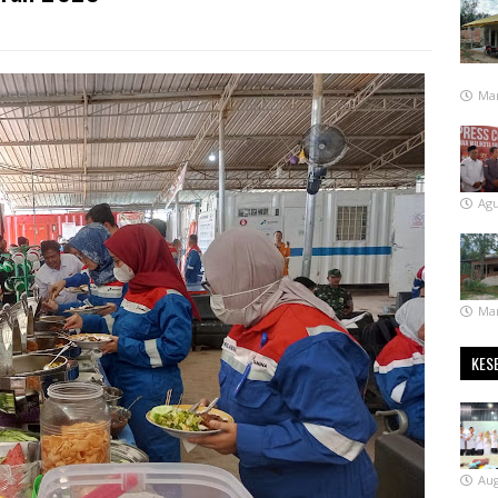
Mar
Agu
Mar
KES
Aug