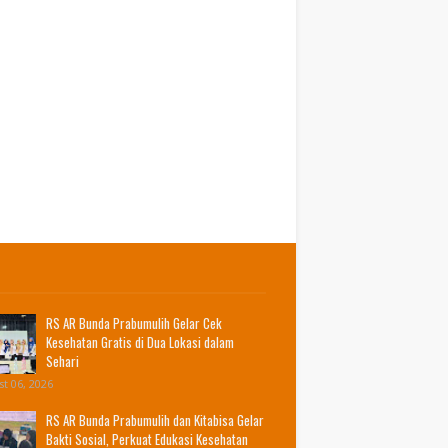
RS AR Bunda Prabumulih Gelar Cek
Kesehatan Gratis di Dua Lokasi dalam
Sehari
t 06, 2026
RS AR Bunda Prabumulih dan Kitabisa Gelar
Bakti Sosial, Perkuat Edukasi Kesehatan