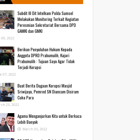
Subdit III Dit Intelkam Polda Sumsel
Melakukan Monitoring Terkait Kegiatan
Peresmian Sekretariat Bersama DPD
GAMKI dan GMKI
y 09, 2022
Berikan Penyuluhan Hukum Kepada
Anggota DPRD Prabumulih, Kajari
Prabumulih : Tujuan Saya Agar Tidak
Terjadi Korupsi
e 07, 2022
Buat Berita Dugaan Korupsi Masjid
Sriwijaya, Pemred SN Diancam Disiram
Cuka Para
ch 23, 2022
Agama Menganjurkan Kita untuk Berkaca
Lebih Banyak
March 05, 2022