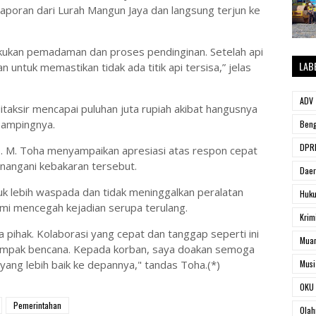
oran dari Lurah Mangun Jaya dan langsung terjun ke
lakukan pemadaman dan proses pendinginan. Setelah api
LAB
an untuk memastikan tidak ada titik api tersisa,” jelas
ADV
ditaksir mencapai puluhan juta rupiah akibat hangusnya
sampingnya.
Beng
DPRD
H. M. Toha menyampaikan apresiasi atas respon cepat
enangani kebakaran tersebut.
Dae
 lebih waspada dan tidak meninggalkan peralatan
Huk
i mencegah kejadian serupa terulang.
Krim
 pihak. Kolaborasi yang cepat dan tanggap seperti ini
Muar
ampak bencana. Kepada korban, saya doakan semoga
 yang lebih baik ke depannya," tandas Toha.(*)
Musi
OKU 
Pemerintahan
Olah