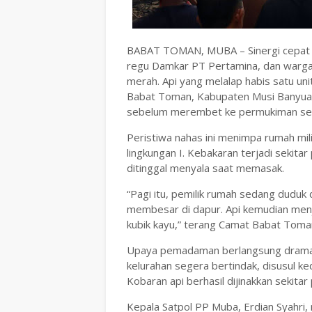
BABAT TOMAN, MUBA – Sinergi cepat 
regu Damkar PT Pertamina, dan warga
merah. Api yang melalap habis satu u
Babat Toman, Kabupaten Musi Banyuasi
sebelum merembet ke permukiman sek
Peristiwa nahas ini menimpa rumah mil
lingkungan I. Kebakaran terjadi sekita
ditinggal menyala saat memasak.
“Pagi itu, pemilik rumah sedang duduk
membesar di dapur. Api kemudian menj
kubik kayu,” terang Camat Babat Toma
Upaya pemadaman berlangsung dramati
kelurahan segera bertindak, disusul k
Kobaran api berhasil dijinakkan sekitar
Kepala Satpol PP Muba, Erdian Syahri,