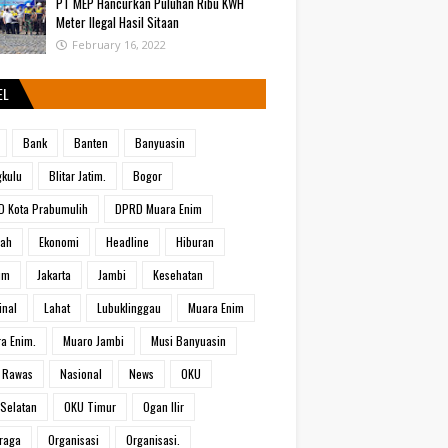
PT MEP Hancurkan Puluhan Ribu KWH
Meter Ilegal Hasil Sitaan
February 16, 2022
EL
Bank
Banten
Banyuasin
kulu
Blitar Jatim.
Bogor
 Kota Prabumulih
DPRD Muara Enim
rah
Ekonomi
Headline
Hiburan
um
Jakarta
Jambi
Kesehatan
inal
Lahat
Lubuklinggau
Muara Enim
a Enim.
Muaro Jambi
Musi Banyuasin
 Rawas
Nasional
News
OKU
Selatan
OKU Timur
Ogan Ilir
raga
Organisasi
Organisasi.