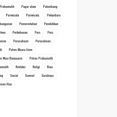
Prabumulih
Pagar alam
Palembang
Pariwisata
Pariwisata.
Pekanbaru
bangunan
Pemerintahan
Pendidikan
stiwa
Perkebunan
Pers
Pers.
anian
Perusahaan
Perusahaan.
ik
Polres Muara Enim
es Musi Banyuasin
Polres Prabumulih
umulih
Redaksi
Religi
Riau
ang
Sosial
Sumsel
Surabaya
man Hias