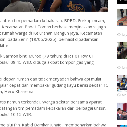
antara tim pemadam kebakaran, BPBD, Forkopimcam,
 Kecamatan Babat Toman berhasil menjinakkan si jago
nit rumah warga di Kelurahan Mangun Jaya, Kecamatan
Jul
n, pada Senin (19/05/2025), berhasil dipadamkan
itar.
ik Sarmon binti Murod (79 tahun) di RT 01 RW 01
r pukul 08.45 WIB, diduga akibat kompor gas yang
Jun
 di depan rumah dan tidak menyadari bahwa api mulai
alar cepat dan membakar gudang kayu berisi sekitar 15
n, Heru Kharisma.
Mar
s namun terkendali. Warga sekitar bersama aparat
edatangan tim pemadam kebakaran dari berbagai unsur.
 pukul 10.15 WIB.
 melalui Plh. Kabid Damkar Junaidi, membenarkan bahwa