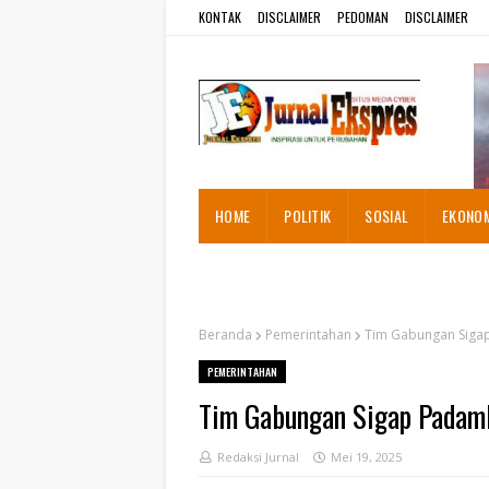
KONTAK
DISCLAIMER
PEDOMAN
DISCLAIMER
HOME
POLITIK
SOSIAL
EKONO
ADVETORIAL
Beranda
Pemerintahan
Tim Gabungan Siga
PEMERINTAHAN
Tim Gabungan Sigap Padam
Redaksi Jurnal
Mei 19, 2025