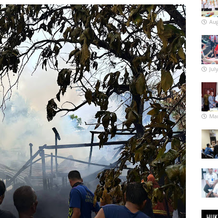
Aug
Jul
Mar
HUK