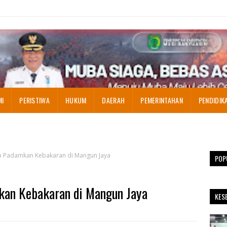
MI
PERISTIWA
HUKUM
DAERAH
PEMERINTAHAN
PENDIDIK
p Padamkan Kebakaran di Mangun Jaya
POP
kan Kebakaran di Mangun Jaya
KES