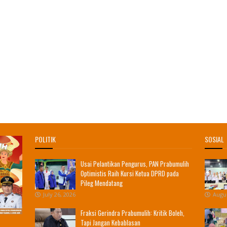
POLITIK
SOSIAL
Usai Pelantikan Pengurus, PAN Prabumulih
Optimistis Raih Kursi Ketua DPRD pada
Pileg Mendatang
July 26, 2026
Augus
Fraksi Gerindra Prabumulih: Kritik Boleh,
Tapi Jangan Kebablasan