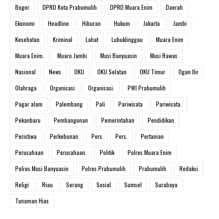
Bogor
DPRD Kota Prabumulih
DPRD Muara Enim
Daerah
Ekonomi
Headline
Hiburan
Hukum
Jakarta
Jambi
Kesehatan
Kriminal
Lahat
Lubuklinggau
Muara Enim
Muara Enim.
Muaro Jambi
Musi Banyuasin
Musi Rawas
Nasional
News
OKU
OKU Selatan
OKU Timur
Ogan Ilir
Olahraga
Organisasi
Organisasi.
PWI Prabumulih
Pagar alam
Palembang
Pali
Pariwisata
Pariwisata.
Pekanbaru
Pembangunan
Pemerintahan
Pendidikan
Peristiwa
Perkebunan
Pers
Pers.
Pertanian
Perusahaan
Perusahaan.
Politik
Polres Muara Enim
Polres Musi Banyuasin
Polres Prabumulih
Prabumulih
Redaksi
Religi
Riau
Serang
Sosial
Sumsel
Surabaya
Tanaman Hias