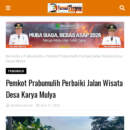
Beranda
Prabumulih
Pemkot Prabumulih Perbaiki Jalan Wisata Desa
Karya Mulya
PRABUMULIH
Pemkot Prabumulih Perbaiki Jalan Wisata
Desa Karya Mulya
Redaksi Jurnal
Juni 11, 2025