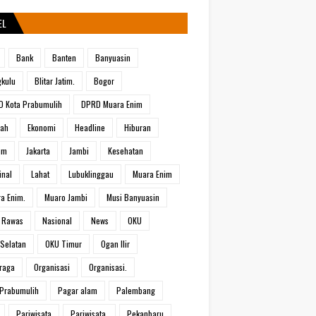
EL
Bank
Banten
Banyuasin
kulu
Blitar Jatim.
Bogor
 Kota Prabumulih
DPRD Muara Enim
rah
Ekonomi
Headline
Hiburan
um
Jakarta
Jambi
Kesehatan
inal
Lahat
Lubuklinggau
Muara Enim
a Enim.
Muaro Jambi
Musi Banyuasin
 Rawas
Nasional
News
OKU
Selatan
OKU Timur
Ogan Ilir
raga
Organisasi
Organisasi.
Prabumulih
Pagar alam
Palembang
Pariwisata
Pariwisata.
Pekanbaru