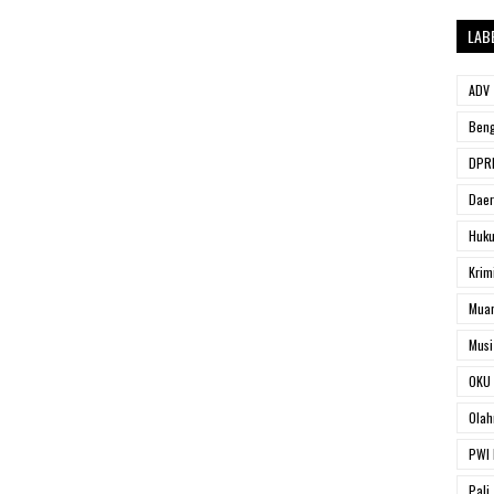
LAB
ADV
Beng
DPRD
Dae
Huk
Krim
Muar
Musi
OKU 
Olah
PWI 
Pali