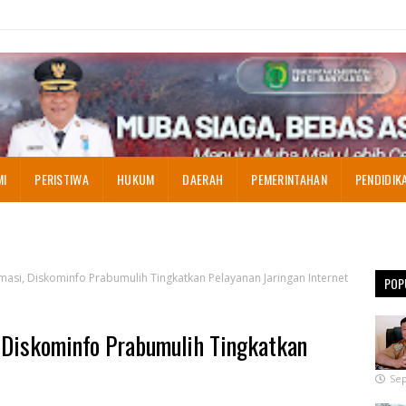
MI
PERISTIWA
HUKUM
DAERAH
PEMERINTAHAN
PENDIDIK
asi, Diskominfo Prabumulih Tingkatkan Pelayanan Jaringan Internet
POP
 Diskominfo Prabumulih Tingkatkan
Sep