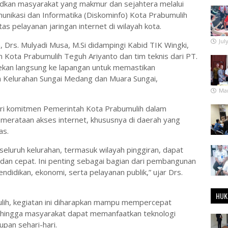
an masyarakat yang makmur dan sejahtera melalui
unikasi dan Informatika (Diskominfo) Kota Prabumulih
s pelayanan jaringan internet di wilayah kota.
Jul
 Drs. Mulyadi Musa, M.Si didampingi Kabid TIK Wingki,
Kota Prabumulih Teguh Ariyanto dan tim teknis dari PT.
kan langsung ke lapangan untuk memastikan
yah Kelurahan Sungai Medang dan Muara Sungai,
Mar
dari komitmen Pemerintah Kota Prabumulih dalam
emerataan akses internet, khususnya di daerah yang
as.
seluruh kelurahan, termasuk wilayah pinggiran, dapat
 dan cepat. Ini penting sebagai bagian dari pembangunan
ndidikan, ekonomi, serta pelayanan publik,” ujar Drs.
HUK
ih, kegiatan ini diharapkan mampu mempercepat
sehingga masyarakat dapat memanfaatkan teknologi
pan sehari-hari.