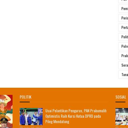
Pem
Peri
Pert
Polit
Polr
Prab
Ser
Tana
POLITIK
SOSIAL
Usai Pelantikan Pengurus, PAN Prabumulih
Optimistis Raih Kursi Ketua DPRD pada
Pileg Mendatang
July 26, 2026
Augus