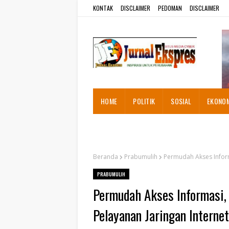
KONTAK
DISCLAIMER
PEDOMAN
DISCLAIMER
HOME
POLITIK
SOSIAL
EKONO
ADVETORIAL
Beranda
Prabumulih
Permudah Akses Inform
PRABUMULIH
Permudah Akses Informasi,
Pelayanan Jaringan Internet