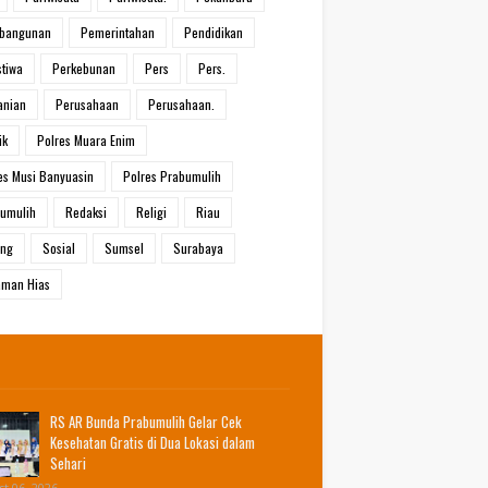
bangunan
Pemerintahan
Pendidikan
stiwa
Perkebunan
Pers
Pers.
anian
Perusahaan
Perusahaan.
ik
Polres Muara Enim
es Musi Banyuasin
Polres Prabumulih
umulih
Redaksi
Religi
Riau
ang
Sosial
Sumsel
Surabaya
man Hias
RS AR Bunda Prabumulih Gelar Cek
Kesehatan Gratis di Dua Lokasi dalam
Sehari
t 06, 2026