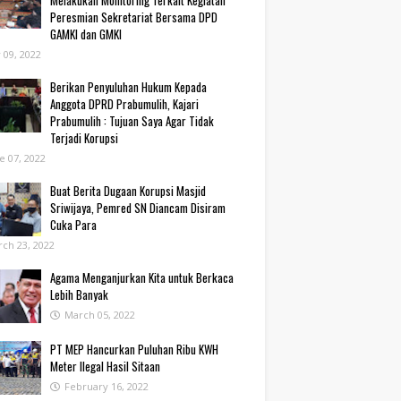
Melakukan Monitoring Terkait Kegiatan
Peresmian Sekretariat Bersama DPD
GAMKI dan GMKI
y 09, 2022
Berikan Penyuluhan Hukum Kepada
Anggota DPRD Prabumulih, Kajari
Prabumulih : Tujuan Saya Agar Tidak
Terjadi Korupsi
e 07, 2022
Buat Berita Dugaan Korupsi Masjid
Sriwijaya, Pemred SN Diancam Disiram
Cuka Para
ch 23, 2022
Agama Menganjurkan Kita untuk Berkaca
Lebih Banyak
March 05, 2022
PT MEP Hancurkan Puluhan Ribu KWH
Meter Ilegal Hasil Sitaan
February 16, 2022