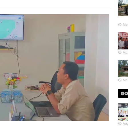
Mar
Agu
Mar
KES
Aug