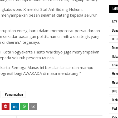
LAB
ngkubuwono X melalui Staf Ahli Bidang Hukum,
o, menyampaikan pesan selamat datang kepada seluruh
ADV
 merupakan energi baru dalam mempererat persaudaraan
Beng
n sekadar pasangan politik, namun mitra strategis yang
DPRD
di daerah,” tegasnya.
Dae
ali Kota Yogyakarta Hasto Wardoyo juga menyampaikan
Huk
kepada seluruh peserta Munas.
Krim
yakarta. Semoga Munas ini berjalan lancar dan mampu
progresif bagi AWAKADA di masa mendatang,”
Muar
Musi
OKU 
Pemerintahan
Olah
PWI 
Pali