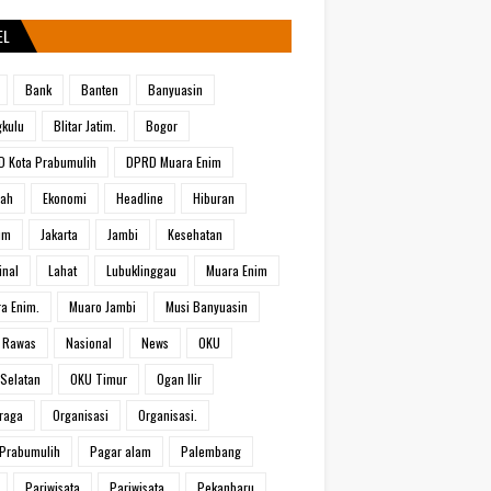
EL
Bank
Banten
Banyuasin
kulu
Blitar Jatim.
Bogor
 Kota Prabumulih
DPRD Muara Enim
rah
Ekonomi
Headline
Hiburan
um
Jakarta
Jambi
Kesehatan
inal
Lahat
Lubuklinggau
Muara Enim
a Enim.
Muaro Jambi
Musi Banyuasin
 Rawas
Nasional
News
OKU
Selatan
OKU Timur
Ogan Ilir
raga
Organisasi
Organisasi.
Prabumulih
Pagar alam
Palembang
Pariwisata
Pariwisata.
Pekanbaru