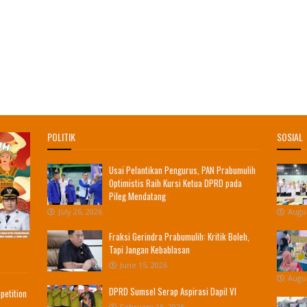
POLITIK
SOSIAL
Usai Pelantikan Pengurus, PAN Prabumulih
Optimistis Raih Kursi Ketua DPRD pada
Pileg Mendatang
July 26, 2026
Augus
Fraksi Gerindra Prabumulih: Kritik Boleh,
Tapi Jangan Kebablasan
June 15, 2026
Augus
DPRD Sumsel Serap Aspirasi Dapil VI
petition
February 16, 2026