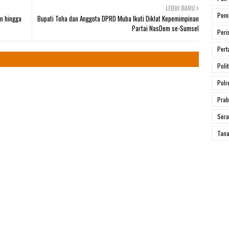
LEBIH BARU
Pem
n hingga
Bupati Toha dan Anggota DPRD Muba Ikuti Diklat Kepemimpinan
Partai NasDem se-Sumsel
Peri
Pert
Polit
Polr
Prab
Ser
Tana