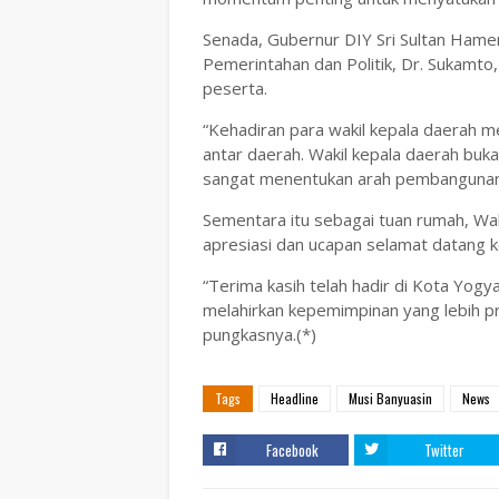
Senada, Gubernur DIY Sri Sultan Hame
Pemerintahan dan Politik, Dr. Sukamt
peserta.
“Kehadiran para wakil kepala daerah
antar daerah. Wakil kepala daerah buka
sangat menentukan arah pembangunan 
Sementara itu sebagai tuan rumah, W
apresiasi dan ucapan selamat datang 
“Terima kasih telah hadir di Kota Yog
melahirkan kepemimpinan yang lebih 
pungkasnya.(*)
Tags
Headline
Musi Banyuasin
News
Facebook
Twitter