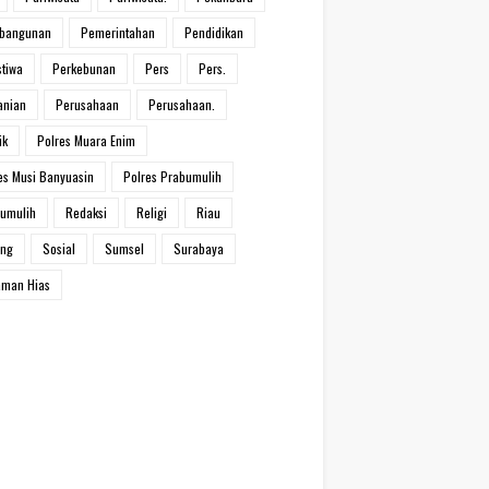
bangunan
Pemerintahan
Pendidikan
stiwa
Perkebunan
Pers
Pers.
anian
Perusahaan
Perusahaan.
ik
Polres Muara Enim
es Musi Banyuasin
Polres Prabumulih
umulih
Redaksi
Religi
Riau
ang
Sosial
Sumsel
Surabaya
man Hias