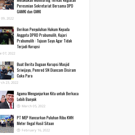
Melakukan Monitoring Terkait Kegiatan
Peresmian Sekretariat Bersama DPD
GAMKI dan GMKI
y 09, 2022
Berikan Penyuluhan Hukum Kepada
Anggota DPRD Prabumulih, Kajari
Prabumulih : Tujuan Saya Agar Tidak
Terjadi Korupsi
e 07, 2022
Buat Berita Dugaan Korupsi Masjid
Sriwijaya, Pemred SN Diancam Disiram
Cuka Para
ch 23, 2022
Agama Menganjurkan Kita untuk Berkaca
Lebih Banyak
March 05, 2022
PT MEP Hancurkan Puluhan Ribu KWH
Meter Ilegal Hasil Sitaan
February 16, 2022