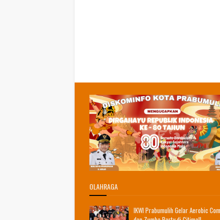
OLAHRAGA
IKWI Prabumulih Gelar Aerobic Com
dan Zumba Party di Citimall