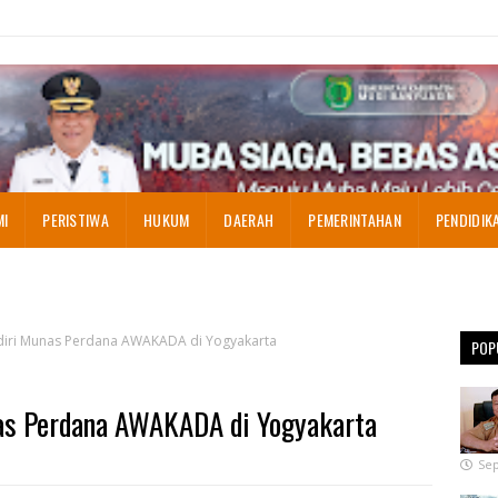
MI
PERISTIWA
HUKUM
DAERAH
PEMERINTAHAN
PENDIDIK
ri Munas Perdana AWAKADA di Yogyakarta
POP
s Perdana AWAKADA di Yogyakarta
Sep