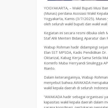
YOGYAKARTA, – Wakil Bupati Musi Ban
(Munas) perdana Asosiasi Wakil Kepal
Yogyakarta, Kamis (3/7/2025). Munas ya
oleh seluruh wakil bupati dan wakil wal
Kegiatan ini secara resmi dibuka oleh 
Staf Ahli Menteri Bidang Aparatur dan
Wabup Rohman hadir didampingi sejum
Elan SST MPSDA, Kadis Pendidikan Dr. 
Oktarizal, Kabag Kerja Sama Setda Mu
Kominfo Muba Herryandi Sinulingga AP
Rianto.
Dalam keterangannya, Wabup Rohman 
menyebut bahwa AWAKADA merupakan w
wakil kepala daerah di seluruh Indonesi
“AWAKADA hadir sebagai organisasi y
kapasitas wakil kepala daerah dalam me
sarana koordinasi, pertukaran pengala