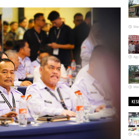
Mar
Agu
Mar
KES
Aug