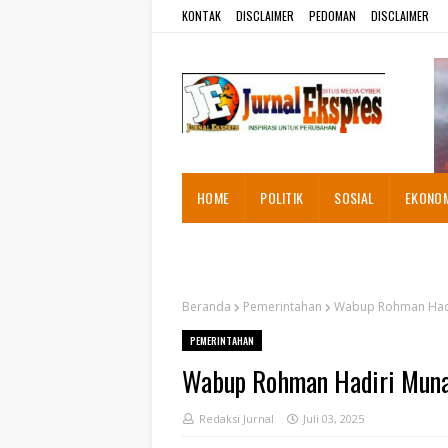
KONTAK
DISCLAIMER
PEDOMAN
DISCLAIMER
HOME
POLITIK
SOSIAL
EKONO
ADVETORIAL
Beranda
Pemerintahan
Wabup Rohman Hadi
PEMERINTAHAN
Wabup Rohman Hadiri Muna
Redaksi Jurnal
Juli 03, 2025