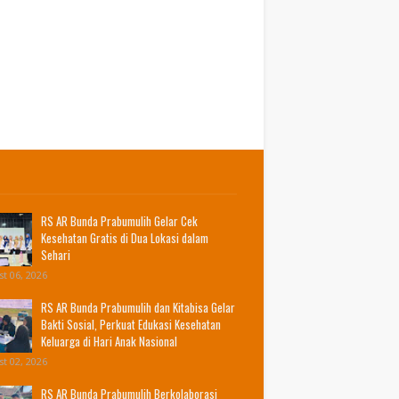
RS AR Bunda Prabumulih Gelar Cek
Kesehatan Gratis di Dua Lokasi dalam
Sehari
t 06, 2026
RS AR Bunda Prabumulih dan Kitabisa Gelar
Bakti Sosial, Perkuat Edukasi Kesehatan
Keluarga di Hari Anak Nasional
t 02, 2026
RS AR Bunda Prabumulih Berkolaborasi