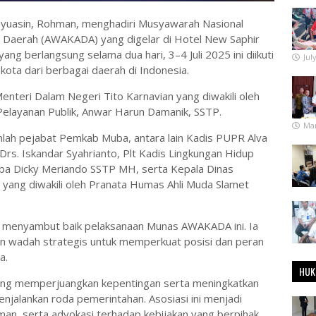
yuasin, Rohman, menghadiri Musyawarah Nasional
a Daerah (AWAKADA) yang digelar di Hotel New Saphir
ng berlangsung selama dua hari, 3–4 Juli 2025 ini diikuti
Jul
i kota dari berbagai daerah di Indonesia.
Menteri Dalam Negeri Tito Karnavian yang diwakili oleh
 Pelayanan Publik, Anwar Harun Damanik, SSTP.
Mar
lah pejabat Pemkab Muba, antara lain Kadis PUPR Alva
Drs. Iskandar Syahrianto, Plt Kadis Lingkungan Hidup
ba Dicky Meriando SSTP MH, serta Kepala Dinas
 yang diwakili oleh Pranata Humas Ahli Muda Slamet
menyambut baik pelaksanaan Munas AWAKADA ini. Ia
adah strategis untuk memperkuat posisi dan peran
a.
HUK
ang memperjuangkan kepentingan serta meningkatkan
njalankan roda pemerintahan. Asosiasi ini menjadi
man, serta advokasi terhadap kebijakan yang berpihak