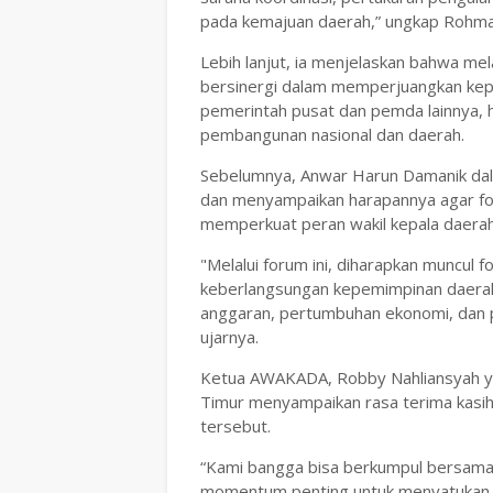
pada kemajuan daerah,” ungkap Rohma
Lebih lanjut, ia menjelaskan bahwa mela
bersinergi dalam memperjuangkan kep
pemerintah pusat dan pemda lainnya,
pembangunan nasional dan daerah.
Sebelumnya, Anwar Harun Damanik dal
dan menyampaikan harapannya agar fo
memperkuat peran wakil kepala daer
"Melalui forum ini, diharapkan muncul 
keberlangsungan kepemimpinan daerah
anggaran, pertumbuhan ekonomi, dan p
ujarnya.
Ketua AWAKADA, Robby Nahliansyah ya
Timur menyampaikan rasa terima kasih 
tersebut.
“Kami bangga bisa berkumpul bersama 2
momentum penting untuk menyatukan 