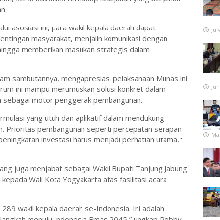
n.
lui asosiasi ini, para wakil kepala daerah dapat
Jul
entingan masyarakat, menjalin komunikasi dengan
 hingga memberikan masukan strategis dalam
am sambutannya, mengapresiasi pelaksanaan Munas ini
Jun
rum ini mampu merumuskan solusi konkret dalam
ah sebagai motor penggerak pembangunan.
formulasi yang utuh dan aplikatif dalam mendukung
. Prioritas pembangunan seperti percepatan serapan
Mar
eningkatan investasi harus menjadi perhatian utama,"
ng juga menjabat sebagai Wakil Bupati Tanjung Jabung
kepada Wali Kota Yogyakarta atas fasilitasi acara
89 wakil kepala daerah se-Indonesia. Ini adalah
langkah menuju Indonesia Emas 2045,” ungkap Robby.