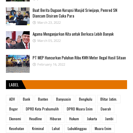
Buat Berita Dugaan Korupsi Masjid Sriwijaya, Pemred SN
Diancam Disiram Cuka Para
March 23, 2022
Agama Menganjurkan Kita untuk Berkaca Lebih Banyak
March 05, 2022
PT MEP Hancurkan Puluhan Ribu KWH Meter Ilegal Hasil Sitaan
February 16, 2022
LABEL
ADV
Bank
Banten
Banyuasin
Bengkulu
Blitar Jatim.
Bogor
DPRD Kota Prabumulih
DPRD Muara Enim
Daerah
Ekonomi
Headline
Hiburan
Hukum
Jakarta
Jambi
Kesehatan
Kriminal
Lahat
Lubuklinggau
Muara Enim