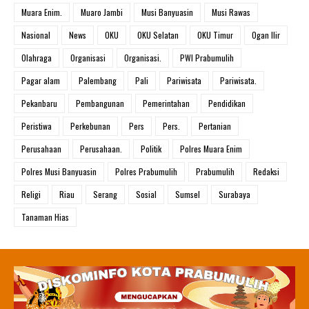
Muara Enim.
Muaro Jambi
Musi Banyuasin
Musi Rawas
Nasional
News
OKU
OKU Selatan
OKU Timur
Ogan Ilir
Olahraga
Organisasi
Organisasi.
PWI Prabumulih
Pagar alam
Palembang
Pali
Pariwisata
Pariwisata.
Pekanbaru
Pembangunan
Pemerintahan
Pendidikan
Peristiwa
Perkebunan
Pers
Pers.
Pertanian
Perusahaan
Perusahaan.
Politik
Polres Muara Enim
Polres Musi Banyuasin
Polres Prabumulih
Prabumulih
Redaksi
Religi
Riau
Serang
Sosial
Sumsel
Surabaya
Tanaman Hias