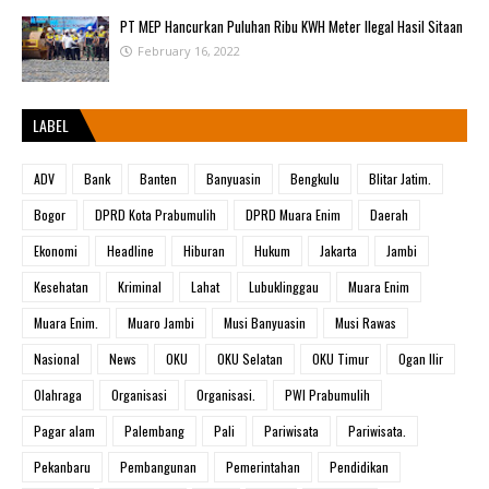
PT MEP Hancurkan Puluhan Ribu KWH Meter Ilegal Hasil Sitaan
February 16, 2022
LABEL
ADV
Bank
Banten
Banyuasin
Bengkulu
Blitar Jatim.
Bogor
DPRD Kota Prabumulih
DPRD Muara Enim
Daerah
Ekonomi
Headline
Hiburan
Hukum
Jakarta
Jambi
Kesehatan
Kriminal
Lahat
Lubuklinggau
Muara Enim
Muara Enim.
Muaro Jambi
Musi Banyuasin
Musi Rawas
Nasional
News
OKU
OKU Selatan
OKU Timur
Ogan Ilir
Olahraga
Organisasi
Organisasi.
PWI Prabumulih
Pagar alam
Palembang
Pali
Pariwisata
Pariwisata.
Pekanbaru
Pembangunan
Pemerintahan
Pendidikan