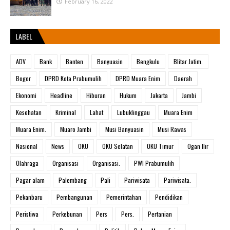
February 16, 2022
LABEL
ADV
Bank
Banten
Banyuasin
Bengkulu
Blitar Jatim.
Bogor
DPRD Kota Prabumulih
DPRD Muara Enim
Daerah
Ekonomi
Headline
Hiburan
Hukum
Jakarta
Jambi
Kesehatan
Kriminal
Lahat
Lubuklinggau
Muara Enim
Muara Enim.
Muaro Jambi
Musi Banyuasin
Musi Rawas
Nasional
News
OKU
OKU Selatan
OKU Timur
Ogan Ilir
Olahraga
Organisasi
Organisasi.
PWI Prabumulih
Pagar alam
Palembang
Pali
Pariwisata
Pariwisata.
Pekanbaru
Pembangunan
Pemerintahan
Pendidikan
Peristiwa
Perkebunan
Pers
Pers.
Pertanian