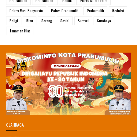
Perusahaan
Perusahaan.
Politik
Polres Muara Enim
Polres Musi Banyuasin
Polres Prabumulih
Prabumulih
Redaksi
Religi
Riau
Serang
Sosial
Sumsel
Surabaya
Tanaman Hias
OLAHRAGA