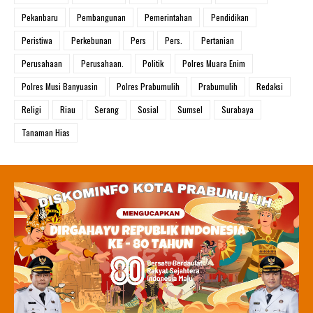
Pekanbaru
Pembangunan
Pemerintahan
Pendidikan
Peristiwa
Perkebunan
Pers
Pers.
Pertanian
Perusahaan
Perusahaan.
Politik
Polres Muara Enim
Polres Musi Banyuasin
Polres Prabumulih
Prabumulih
Redaksi
Religi
Riau
Serang
Sosial
Sumsel
Surabaya
Tanaman Hias