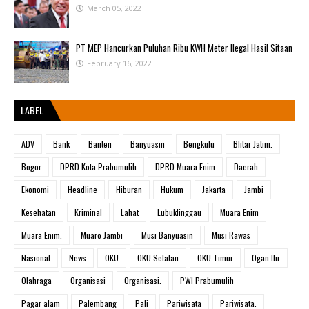
March 05, 2022
PT MEP Hancurkan Puluhan Ribu KWH Meter Ilegal Hasil Sitaan
February 16, 2022
LABEL
ADV
Bank
Banten
Banyuasin
Bengkulu
Blitar Jatim.
Bogor
DPRD Kota Prabumulih
DPRD Muara Enim
Daerah
Ekonomi
Headline
Hiburan
Hukum
Jakarta
Jambi
Kesehatan
Kriminal
Lahat
Lubuklinggau
Muara Enim
Muara Enim.
Muaro Jambi
Musi Banyuasin
Musi Rawas
Nasional
News
OKU
OKU Selatan
OKU Timur
Ogan Ilir
Olahraga
Organisasi
Organisasi.
PWI Prabumulih
Pagar alam
Palembang
Pali
Pariwisata
Pariwisata.