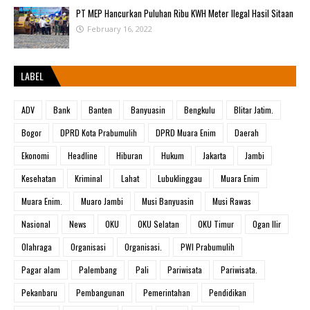
PT MEP Hancurkan Puluhan Ribu KWH Meter Ilegal Hasil Sitaan
February 16, 2022
LABEL
ADV
Bank
Banten
Banyuasin
Bengkulu
Blitar Jatim.
Bogor
DPRD Kota Prabumulih
DPRD Muara Enim
Daerah
Ekonomi
Headline
Hiburan
Hukum
Jakarta
Jambi
Kesehatan
Kriminal
Lahat
Lubuklinggau
Muara Enim
Muara Enim.
Muaro Jambi
Musi Banyuasin
Musi Rawas
Nasional
News
OKU
OKU Selatan
OKU Timur
Ogan Ilir
Olahraga
Organisasi
Organisasi.
PWI Prabumulih
Pagar alam
Palembang
Pali
Pariwisata
Pariwisata.
Pekanbaru
Pembangunan
Pemerintahan
Pendidikan