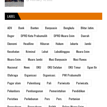
LABEL
ADV
Bank
Banten
Banyuasin
Bengkulu
Blitar Jatim.
Bogor
DPRD Kota Prabumulih
DPRD Muara Enim
Daerah
Ekonomi
Headline
Hiburan
Hukum
Jakarta
Jambi
Kesehatan
Kriminal
Lahat
Lubuklinggau
Muara Enim
Muara Enim.
Muaro Jambi
Musi Banyuasin
Musi Rawas
Nasional
News
OKU
OKU Selatan
OKU Timur
Ogan Ilir
Olahraga
Organisasi
Organisasi.
PWI Prabumulih
Pagar alam
Palembang
Pali
Pariwisata
Pariwisata.
Pekanbaru
Pembangunan
Pemerintahan
Pendidikan
Peristiwa
Perkebunan
Pers
Pers.
Pertanian
Perusahaan
Perusahaan.
Politik
Polres Muara Enim