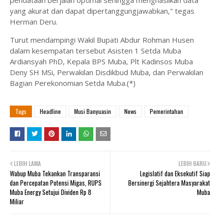
pendataan berjalan optimal sehingga menghasilkan data
yang akurat dan dapat dipertanggungjawabkan," tegas
Herman Deru.
Turut mendampingi Wakil Bupati Abdur Rohman Husen
dalam kesempatan tersebut Asisten 1 Setda Muba
Ardiansyah PhD, Kepala BPS Muba, Plt Kadinsos Muba
Deny SH MSi, Perwakilan Disdikbud Muba, dan Perwakilan
Bagian Perekonomian Setda Muba.(*)
Tags
Headline
Musi Banyuasin
News
Pemerintahan
LEBIH LAMA
LEBIH BARU
Wabup Muba Tekankan Transparansi
Legislatif dan Eksekutif Siap
dan Percepatan Potensi Migas, RUPS
Bersinergi Sejahtera Masyarakat
Muba Energy Setujui Dividen Rp 8
Muba
Miliar