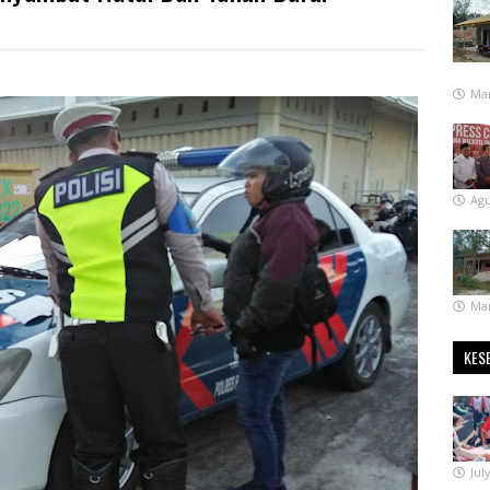
Mar
Agu
Mar
KES
Jul