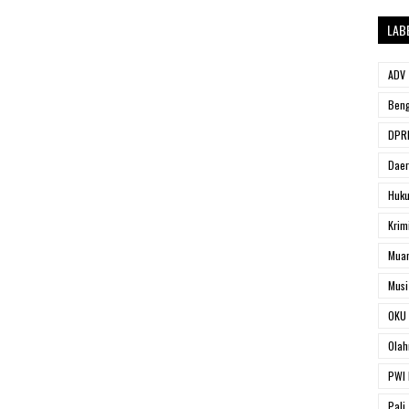
LAB
ADV
Beng
DPRD
Dae
Huk
Krim
Muar
Musi
OKU 
Olah
PWI 
Pali