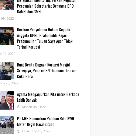
Melakukan Monitoring Terkait Kegiatan
Peresmian Sekretariat Bersama DPD
GAMKI dan GMKI
y 09, 2022
Berikan Penyuluhan Hukum Kepada
Anggota DPRD Prabumulih, Kajari
Prabumulih : Tujuan Saya Agar Tidak
Terjadi Korupsi
e 07, 2022
Buat Berita Dugaan Korupsi Masjid
Sriwijaya, Pemred SN Diancam Disiram
Cuka Para
ch 23, 2022
Agama Menganjurkan Kita untuk Berkaca
Lebih Banyak
March 05, 2022
PT MEP Hancurkan Puluhan Ribu KWH
Meter Ilegal Hasil Sitaan
February 16, 2022