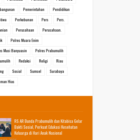
bangunan
Pemerintahan
Pendidikan
stiwa
Perkebunan
Pers
Pers.
anian
Perusahaan
Perusahaan.
ik
Polres Muara Enim
es Musi Banyuasin
Polres Prabumulih
umulih
Redaksi
Religi
Riau
ang
Sosial
Sumsel
Surabaya
man Hias
RS AR Bunda Prabumulih dan Kitabisa Gelar
Bakti Sosial, Perkuat Edukasi Kesehatan
Keluarga di Hari Anak Nasional
t 02, 2026