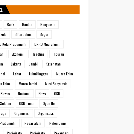
EL
Bank
Banten
Banyuasin
kulu
Blitar Jatim.
Bogor
 Kota Prabumulih
DPRD Muara Enim
rah
Ekonomi
Headline
Hiburan
um
Jakarta
Jambi
Kesehatan
inal
Lahat
Lubuklinggau
Muara Enim
a Enim.
Muaro Jambi
Musi Banyuasin
 Rawas
Nasional
News
OKU
Selatan
OKU Timur
Ogan Ilir
raga
Organisasi
Organisasi.
Prabumulih
Pagar alam
Palembang
Pariwisata
Pariwisata.
Pekanbaru