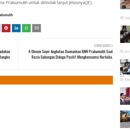
 Prabumulih untuk ditindak lanjut.Jelasnya(JE)
abumulih
Jul
LEBIH BARU
gadakan
4 Oknum Sopir Angkutan Diamankan BNN Prabumulih Saat
Jun
 Bangka
Razia Gabungan.Diduga Positif Mengkonsumsi Narkoba.
Mar