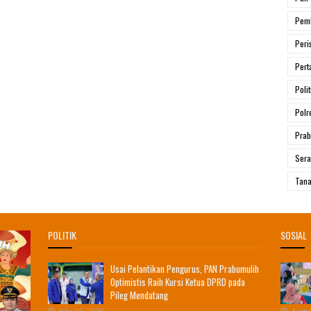
Pem
Peri
Pert
Polit
Polr
Prab
Ser
Tana
POLITIK
SOSIAL
Usai Pelantikan Pengurus, PAN Prabumulih
Optimistis Raih Kursi Ketua DPRD pada
Pileg Mendatang
July 26, 2026
Augus