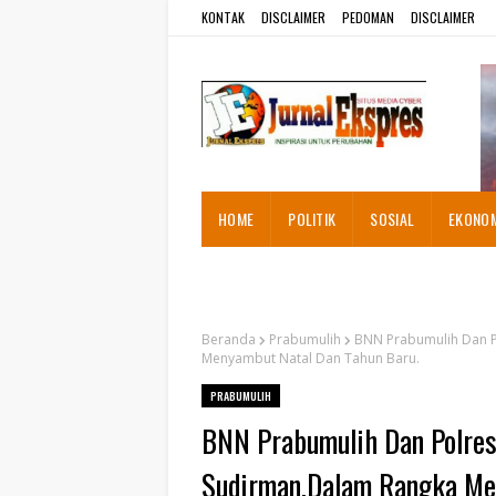
KONTAK
DISCLAIMER
PEDOMAN
DISCLAIMER
HOME
POLITIK
SOSIAL
EKONO
ADVETORIAL
Beranda
Prabumulih
BNN Prabumulih Dan P
Menyambut Natal Dan Tahun Baru.
PRABUMULIH
BNN Prabumulih Dan Polres
Sudirman,Dalam Rangka Me