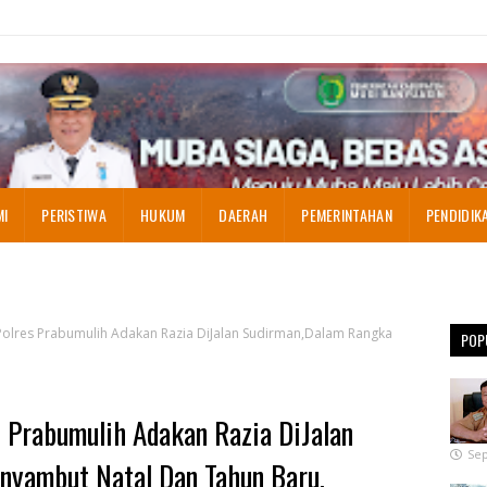
MI
PERISTIWA
HUKUM
DAERAH
PEMERINTAHAN
PENDIDIK
olres Prabumulih Adakan Razia DiJalan Sudirman,Dalam Rangka
POP
 Prabumulih Adakan Razia DiJalan
Sep
nyambut Natal Dan Tahun Baru.