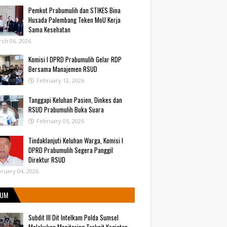
Pemkot Prabumulih dan STIKES Bina
Husada Palembang Teken MoU Kerja
Sama Kesehatan
ch 06, 2026
Komisi I DPRD Prabumulih Gelar RDP
Bersama Manajemen RSUD
February 12, 2026
Tanggapi Keluhan Pasien, Dinkes dan
RSUD Prabumulih Buka Suara
February 05, 2026
Tindaklanjuti Keluhan Warga, Komisi I
DPRD Prabumulih Segera Panggil
Direktur RSUD
ruary 04, 2026
UM
Subdit III Dit Intelkam Polda Sumsel