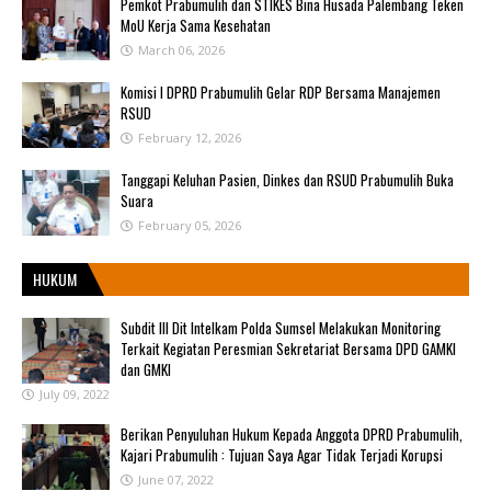
Pemkot Prabumulih dan STIKES Bina Husada Palembang Teken
MoU Kerja Sama Kesehatan
March 06, 2026
Komisi I DPRD Prabumulih Gelar RDP Bersama Manajemen
RSUD
February 12, 2026
Tanggapi Keluhan Pasien, Dinkes dan RSUD Prabumulih Buka
Suara
February 05, 2026
HUKUM
Subdit III Dit Intelkam Polda Sumsel Melakukan Monitoring
Terkait Kegiatan Peresmian Sekretariat Bersama DPD GAMKI
dan GMKI
July 09, 2022
Berikan Penyuluhan Hukum Kepada Anggota DPRD Prabumulih,
Kajari Prabumulih : Tujuan Saya Agar Tidak Terjadi Korupsi
June 07, 2022