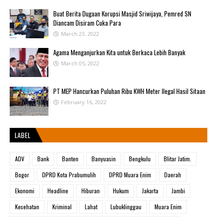
Buat Berita Dugaan Korupsi Masjid Sriwijaya, Pemred SN
Diancam Disiram Cuka Para
March 23, 2022
Agama Menganjurkan Kita untuk Berkaca Lebih Banyak
March 05, 2022
PT MEP Hancurkan Puluhan Ribu KWH Meter Ilegal Hasil Sitaan
February 16, 2022
LABEL
ADV
Bank
Banten
Banyuasin
Bengkulu
Blitar Jatim.
Bogor
DPRD Kota Prabumulih
DPRD Muara Enim
Daerah
Ekonomi
Headline
Hiburan
Hukum
Jakarta
Jambi
Kesehatan
Kriminal
Lahat
Lubuklinggau
Muara Enim