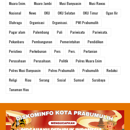
Muara Enim.
Muaro Jambi
Musi Banyuasin
Musi Rawas
Nasional
News
OKU
OKU Selatan
OKU Timur
Ogan Ilir
Olahraga
Organisasi
Organisasi.
PWI Prabumulih
Pagar alam
Palembang
Pali
Pariwisata
Pariwisata.
Pekanbaru
Pembangunan
Pemerintahan
Pendidikan
Peristiwa
Perkebunan
Pers
Pers.
Pertanian
Perusahaan
Perusahaan.
Politik
Polres Muara Enim
Polres Musi Banyuasin
Polres Prabumulih
Prabumulih
Redaksi
Religi
Riau
Serang
Sosial
Sumsel
Surabaya
Tanaman Hias