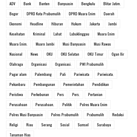
ADV
Bank
Banten
Banyuasin
Bengkulu
Blitar Jatim.
Bogor
DPRD Kota Prabumulih
DPRD Muara Enim
Daerah
Ekonomi
Headline
Hiburan
Hukum
Jakarta
Jambi
Kesehatan
Kriminal
Lahat
Lubuklinggau
Muara Enim
Muara Enim.
Muaro Jambi
Musi Banyuasin
Musi Rawas
Nasional
News
OKU
OKU Selatan
OKU Timur
Ogan Ilir
Olahraga
Organisasi
Organisasi.
PWI Prabumulih
Pagar alam
Palembang
Pali
Pariwisata
Pariwisata.
Pekanbaru
Pembangunan
Pemerintahan
Pendidikan
Peristiwa
Perkebunan
Pers
Pers.
Pertanian
Perusahaan
Perusahaan.
Politik
Polres Muara Enim
Polres Musi Banyuasin
Polres Prabumulih
Prabumulih
Redaksi
Religi
Riau
Serang
Sosial
Sumsel
Surabaya
Tanaman Hias