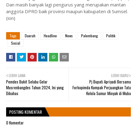
Dan masih banyak lagi pengurus yang merupakan mantan
anggota DPRD baik provinsi maupun kabupaten di Sumsel.
(ion)
Tags
Daerah
Headline
News
Palembang
Politik
Sosial
LEBIH LAMA
LEBIH BARU
Pemdes Bukit Selabu Gelar
Pj Bupati Apriyadi Bersama
Musrenbangdes Tahun 2024, Ini yang
Forkopimda Kompak Perjuangkan Tata
Dibahas
Kelola Sumur Minyak di Muba
POSTING KOMENTAR
0 Komentar