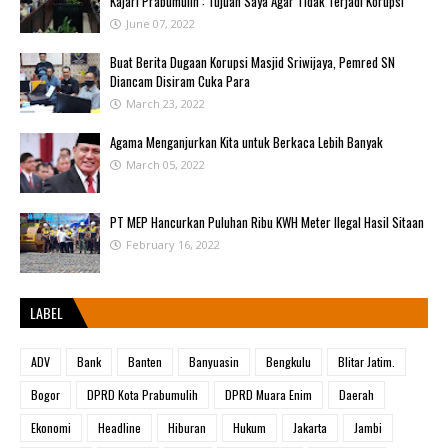
Kajari Prabumulih : Tujuan Saya Agar Tidak Terjadi Korupsi
June 07, 2022
Buat Berita Dugaan Korupsi Masjid Sriwijaya, Pemred SN
Diancam Disiram Cuka Para
March 23, 2022
Agama Menganjurkan Kita untuk Berkaca Lebih Banyak
March 05, 2022
PT MEP Hancurkan Puluhan Ribu KWH Meter Ilegal Hasil Sitaan
February 16, 2022
LABEL
ADV
Bank
Banten
Banyuasin
Bengkulu
Blitar Jatim.
Bogor
DPRD Kota Prabumulih
DPRD Muara Enim
Daerah
Ekonomi
Headline
Hiburan
Hukum
Jakarta
Jambi