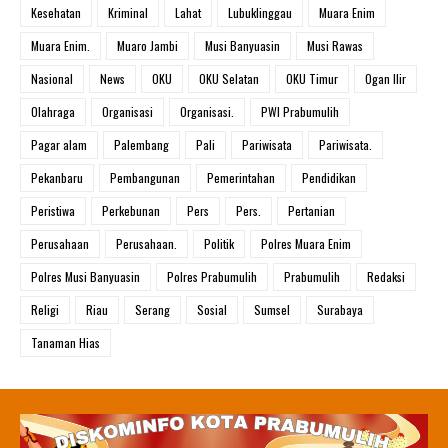
Kesehatan
Kriminal
Lahat
Lubuklinggau
Muara Enim
Muara Enim.
Muaro Jambi
Musi Banyuasin
Musi Rawas
Nasional
News
OKU
OKU Selatan
OKU Timur
Ogan Ilir
Olahraga
Organisasi
Organisasi.
PWI Prabumulih
Pagar alam
Palembang
Pali
Pariwisata
Pariwisata.
Pekanbaru
Pembangunan
Pemerintahan
Pendidikan
Peristiwa
Perkebunan
Pers
Pers.
Pertanian
Perusahaan
Perusahaan.
Politik
Polres Muara Enim
Polres Musi Banyuasin
Polres Prabumulih
Prabumulih
Redaksi
Religi
Riau
Serang
Sosial
Sumsel
Surabaya
Tanaman Hias