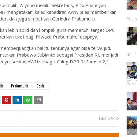
bumulih, Aryono melalui Sekretaris, Riza Ariansyah
MH mengatakan, kalau kehadiran AWN jelas memberikan
er, dan juga simpatisan Gerindra Prabumulih.
Jul
 akan lebih solid dan kompak guna memenuhi target DPC
rikan tiket bagi Pilwako Prabumulih,” ucapnya.
memperjuangkan hal itu tentunya agar bisa terwujud.
ntarkan Prabowo Subianto sebagai Presiden RI, menjadi
Jun
menyukseskan AWN sebagai Caleg DPR RI Sumsel 2,”
Mar
tik
Prabumulih
Sosial
LEBIH BARU