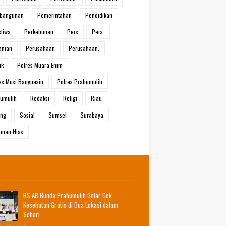
bangunan
Pemerintahan
Pendidikan
stiwa
Perkebunan
Pers
Pers.
anian
Perusahaan
Perusahaan.
ik
Polres Muara Enim
es Musi Banyuasin
Polres Prabumulih
umulih
Redaksi
Religi
Riau
ang
Sosial
Sumsel
Surabaya
man Hias
RS AR Bunda Prabumulih Gelar Cek
Kesehatan Gratis di Dua Lokasi dalam
Sehari
t 06, 2026