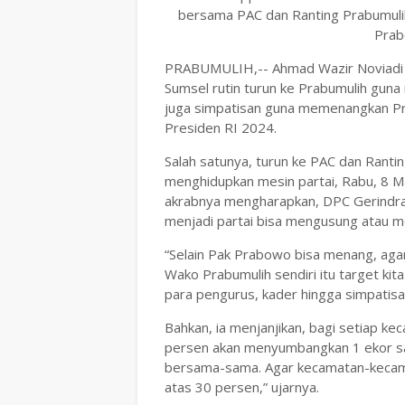
bersama PAC dan Ranting Prabumuli
Prab
PRABUMULIH,-- Ahmad Wazir Noviadi at
Sumsel rutin turun ke Prabumulih gun
juga simpatisan guna memenangkan P
Presiden RI 2024.
Salah satunya, turun ke PAC dan Rant
menghidupkan mesin partai, Rabu, 8 
akrabnya mengharapkan, DPC Gerindra
menjadi partai bisa mengusung atau m
“Selain Pak Prabowo bisa menang, aga
Wako Prabumulih sendiri itu target kita
para pengurus, kader hingga simpatisan
Bahkan, ia menjanjikan, bagi setiap ke
persen akan menyumbangkan 1 ekor sapi
bersama-sama. Agar kecamatan-kecamat
atas 30 persen,” ujarnya.