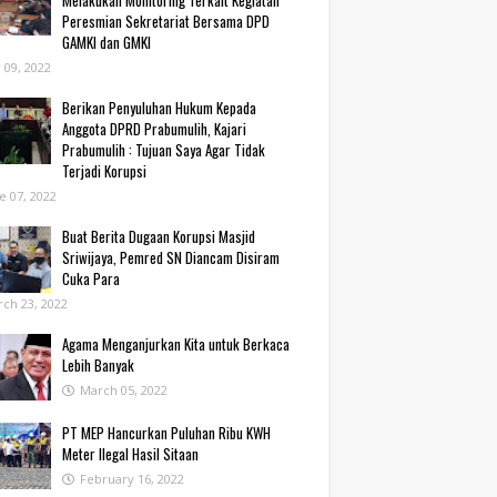
Melakukan Monitoring Terkait Kegiatan
Peresmian Sekretariat Bersama DPD
GAMKI dan GMKI
y 09, 2022
Berikan Penyuluhan Hukum Kepada
Anggota DPRD Prabumulih, Kajari
Prabumulih : Tujuan Saya Agar Tidak
Terjadi Korupsi
e 07, 2022
Buat Berita Dugaan Korupsi Masjid
Sriwijaya, Pemred SN Diancam Disiram
Cuka Para
ch 23, 2022
Agama Menganjurkan Kita untuk Berkaca
Lebih Banyak
March 05, 2022
PT MEP Hancurkan Puluhan Ribu KWH
Meter Ilegal Hasil Sitaan
February 16, 2022