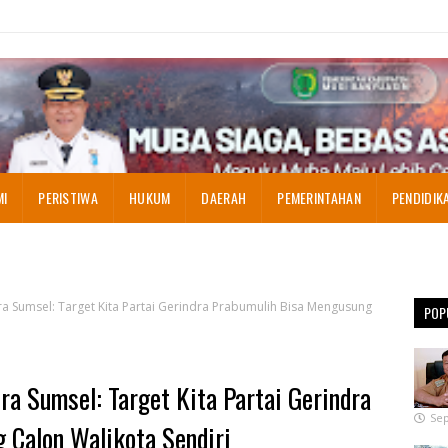
MI
PERISTIWA
HUKUM
DAERAH
PEMERINTAHAN
PENDIDIK
ra Sumsel: Target Kita Partai Gerindra Prabumulih Bisa Mengusung
POP
ra Sumsel: Target Kita Partai Gerindra
Sep
 Calon Walikota Sendiri