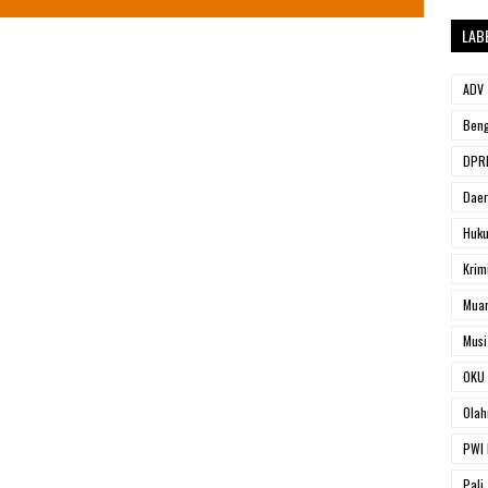
LAB
ADV
Beng
DPRD
Dae
Huk
Krim
Muar
Musi
OKU 
Olah
PWI 
Pali