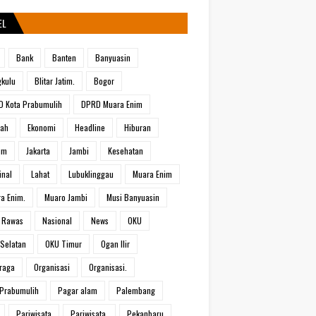
EL
Bank
Banten
Banyuasin
kulu
Blitar Jatim.
Bogor
 Kota Prabumulih
DPRD Muara Enim
rah
Ekonomi
Headline
Hiburan
um
Jakarta
Jambi
Kesehatan
inal
Lahat
Lubuklinggau
Muara Enim
a Enim.
Muaro Jambi
Musi Banyuasin
 Rawas
Nasional
News
OKU
Selatan
OKU Timur
Ogan Ilir
raga
Organisasi
Organisasi.
Prabumulih
Pagar alam
Palembang
Pariwisata
Pariwisata.
Pekanbaru