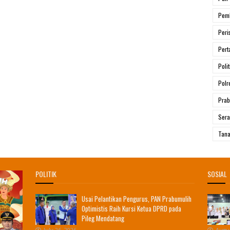
Pem
Peri
Pert
Polit
Polr
Prab
Ser
Tana
POLITIK
SOSIAL
Usai Pelantikan Pengurus, PAN Prabumulih
Optimistis Raih Kursi Ketua DPRD pada
Pileg Mendatang
July 26, 2026
Augus