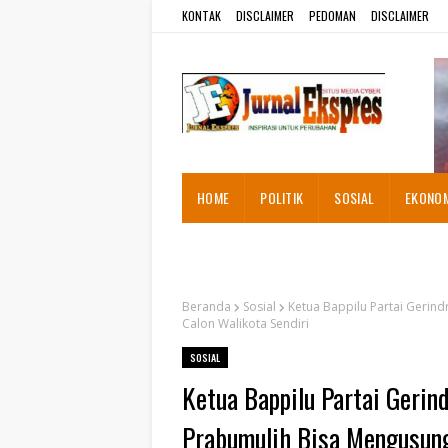
KONTAK
DISCLAIMER
PEDOMAN
DISCLAIMER
HOME
POLITIK
SOSIAL
EKONO
ADVETORIAL
Beranda
Sosial
Ketua Bappilu Partai Gerind
Calon Walikota Sendiri
SOSIAL
Ketua Bappilu Partai Gerind
Prabumulih Bisa Mengusung