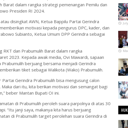
h Barat dalam rangka strategi pemenangan Pemilu dan
owo Presiden RI 2024.
au disingkat AWN, Ketua Bappilu Partai Gerindra
Jul
a memberikan motivasi kepada pengurus DPC, kader, dan
rabowo Subianto, Ketua Umum DPP Gerindra sebagai
ing RKT dan Prabumulih Barat dalam rangka
Mar
Maret 2023. Kepada awak media, Ovi Mawardi, sapaan
 Prabumulih berjuang bersama menjadi Gerindra
emberikan tiket sebagai Walikota (Wako) Prabumulih.
r Partai Gerindra Prabumulih bisa mengusung calon
. Maka dari itu, kita berikan motivasi dan semangat bagi
,” beber Mantan Bupati OI ini.
camatan di Prabumulih peroleh suara parpolnya di atas 30
. “Itu janji saya, makanya kita harus berjuang
HUK
an di Prabumulih target perolehan suara Gerindra di