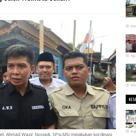
Mar
Agu
Mar
KES
Aug
el, Ahmad Wazir Noviadi, SPsi.MSi melakukan kordinasi