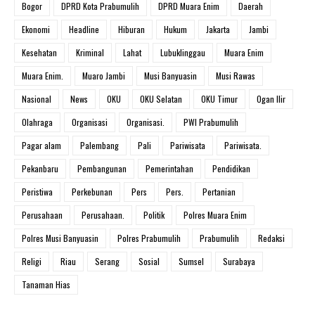
Bogor
DPRD Kota Prabumulih
DPRD Muara Enim
Daerah
Ekonomi
Headline
Hiburan
Hukum
Jakarta
Jambi
Kesehatan
Kriminal
Lahat
Lubuklinggau
Muara Enim
Muara Enim.
Muaro Jambi
Musi Banyuasin
Musi Rawas
Nasional
News
OKU
OKU Selatan
OKU Timur
Ogan Ilir
Olahraga
Organisasi
Organisasi.
PWI Prabumulih
Pagar alam
Palembang
Pali
Pariwisata
Pariwisata.
Pekanbaru
Pembangunan
Pemerintahan
Pendidikan
Peristiwa
Perkebunan
Pers
Pers.
Pertanian
Perusahaan
Perusahaan.
Politik
Polres Muara Enim
Polres Musi Banyuasin
Polres Prabumulih
Prabumulih
Redaksi
Religi
Riau
Serang
Sosial
Sumsel
Surabaya
Tanaman Hias