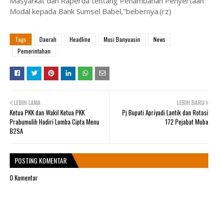
Masyarkat dan Raperda tentang Penambahan Penyertaan
Modal kepada Bank Sumsel Babel,"bebernya.(rz)
Tags
Daerah
Headline
Musi Banyuasin
News
Pemerintahan
LEBIH LAMA
LEBIH BARU
Ketua PKK dan Wakil Ketua PKK
Pj Bupati Apriyadi Lantik dan Rotasi
Prabumulih Hadiri Lomba Cipta Menu
172 Pejabat Muba
B2SA
POSTING KOMENTAR
0 Komentar