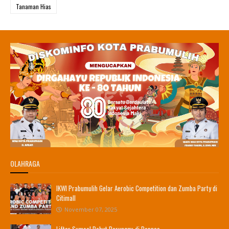
Tanaman Hias
OLAHRAGA
IKWI Prabumulih Gelar Aerobic Competition dan Zumba Party di
Citimall
November 07, 2025
Lifter Sumsel Rebut Perunggu di Popnas