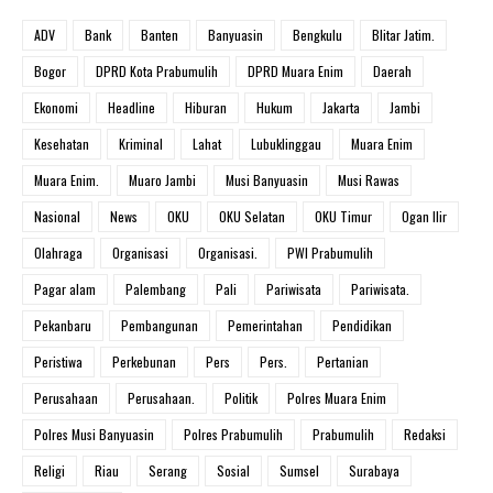
ADV
Bank
Banten
Banyuasin
Bengkulu
Blitar Jatim.
Bogor
DPRD Kota Prabumulih
DPRD Muara Enim
Daerah
Ekonomi
Headline
Hiburan
Hukum
Jakarta
Jambi
Kesehatan
Kriminal
Lahat
Lubuklinggau
Muara Enim
Muara Enim.
Muaro Jambi
Musi Banyuasin
Musi Rawas
Nasional
News
OKU
OKU Selatan
OKU Timur
Ogan Ilir
Olahraga
Organisasi
Organisasi.
PWI Prabumulih
Pagar alam
Palembang
Pali
Pariwisata
Pariwisata.
Pekanbaru
Pembangunan
Pemerintahan
Pendidikan
Peristiwa
Perkebunan
Pers
Pers.
Pertanian
Perusahaan
Perusahaan.
Politik
Polres Muara Enim
Polres Musi Banyuasin
Polres Prabumulih
Prabumulih
Redaksi
Religi
Riau
Serang
Sosial
Sumsel
Surabaya