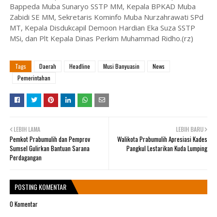
Bappeda Muba Sunaryo SSTP MM, Kepala BPKAD Muba
Zabidi SE MM, Sekretaris Kominfo Muba Nurzahrawati SPd
MT, Kepala Disdukcapil Demoon Hardian Eka Suza SSTP
MSi, dan Plt Kepala Dinas Perkim Muhammad Ridho.(rz)
Tags
Daerah
Headline
Musi Banyuasin
News
Pemerintahan
LEBIH LAMA
LEBIH BARU
Pemkot Prabumulih dan Pemprov
Walikota Prabumulih Apresiasi Kades
Sumsel Gulirkan Bantuan Sarana
Pangkul Lestarikan Kuda Lumping
Perdagangan
POSTING KOMENTAR
0 Komentar