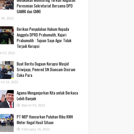
Melakukan Monitoring Terkait Kegiatan
Peresmian Sekretariat Bersama DPD
GAMKI dan GMKI
y 09, 2022
Berikan Penyuluhan Hukum Kepada
Anggota DPRD Prabumulih, Kajari
Prabumulih : Tujuan Saya Agar Tidak
Terjadi Korupsi
e 07, 2022
Buat Berita Dugaan Korupsi Masjid
Sriwijaya, Pemred SN Diancam Disiram
Cuka Para
ch 23, 2022
Agama Menganjurkan Kita untuk Berkaca
Lebih Banyak
March 05, 2022
PT MEP Hancurkan Puluhan Ribu KWH
Meter Ilegal Hasil Sitaan
February 16, 2022