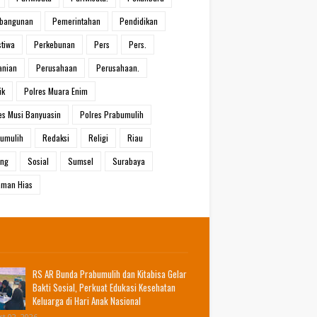
bangunan
Pemerintahan
Pendidikan
stiwa
Perkebunan
Pers
Pers.
anian
Perusahaan
Perusahaan.
ik
Polres Muara Enim
es Musi Banyuasin
Polres Prabumulih
umulih
Redaksi
Religi
Riau
ang
Sosial
Sumsel
Surabaya
man Hias
RS AR Bunda Prabumulih dan Kitabisa Gelar
Bakti Sosial, Perkuat Edukasi Kesehatan
Keluarga di Hari Anak Nasional
t 02, 2026