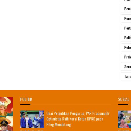
Pem
Peri
Pert
Polit
Polr
Prab
Ser
Tana
POLITIK
SOSIAL
Usai Pelantikan Pengurus, PAN Prabumulih
Optimistis Raih Kursi Ketua DPRD pada
Pileg Mendatang
July 26, 2026
Augus