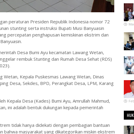
engan peraturan Presiden Republik Indonesia nomor 72
Mar
an stunting serta instruksi Bupati Musi Banyuasin
g percepatan penghapusan kemiskinan ekstrim dan
 Banyuasin.
Pemerintah Desa Bumi Ayu kecamatan Lawang Wetan,
nggelar rembuk Stunting dan Rumah Desa Sehat (RDS)
023).
ang Wetan, Kepala Puskesmas Lawang Wetan, Dinas
ing Desa, Sekdes, BPD, Perangkat Desa, LPM, Karang
oleh Kepala Desa (Kades) Bumi Ayu, Amrullah Mahmud,
Feb
an, ini adalah bentuk dukungan kepada pemerintah
HUK
trem tidak hanya didekati dengan pembagian bantuan
an bahwa masyarakat yang dikategorikan miskin ekstrem