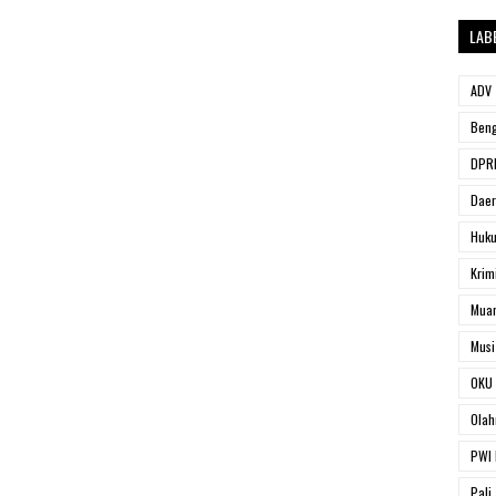
LAB
ADV
Beng
DPRD
Dae
Huk
Krim
Muar
Musi
OKU 
Olah
PWI 
Pali