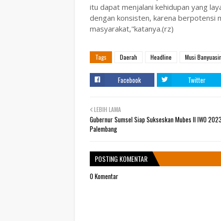
itu dapat menjalani kehidupan yang lay
dengan konsisten, karena berpotensi 
masyarakat,"katanya.(rz)
Tags
Daerah
Headline
Musi Banyuasi
Facebook
Twitter
LEBIH LAMA
Gubernur Sumsel Siap Sukseskan Mubes II IWO 2023
Palembang
POSTING KOMENTAR
0 Komentar