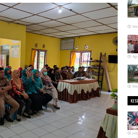
Mar
Agu
Mar
KES
Jul