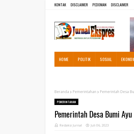
KONTAK
DISCLAIMER
PEDOMAN
DISCLAIMER
HOME
POLITIK
SOSIAL
EKONO
ADVETORIAL
Beranda
Pemerintahan
Pemerintah Desa Bu
PEMERINTAHAN
Pemerintah Desa Bumi Ayu 
Redaksi Jurnal
Juli 06, 2023