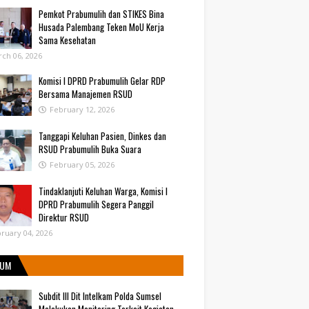
Pemkot Prabumulih dan STIKES Bina
Husada Palembang Teken MoU Kerja
Sama Kesehatan
ch 06, 2026
Komisi I DPRD Prabumulih Gelar RDP
Bersama Manajemen RSUD
February 12, 2026
Tanggapi Keluhan Pasien, Dinkes dan
RSUD Prabumulih Buka Suara
February 05, 2026
Tindaklanjuti Keluhan Warga, Komisi I
DPRD Prabumulih Segera Panggil
Direktur RSUD
ruary 04, 2026
UM
Subdit III Dit Intelkam Polda Sumsel