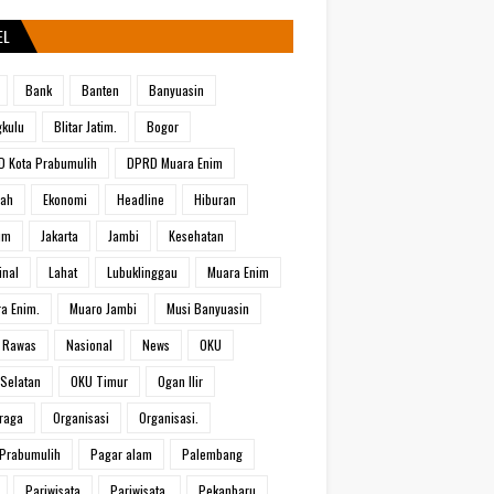
EL
Bank
Banten
Banyuasin
kulu
Blitar Jatim.
Bogor
 Kota Prabumulih
DPRD Muara Enim
rah
Ekonomi
Headline
Hiburan
um
Jakarta
Jambi
Kesehatan
inal
Lahat
Lubuklinggau
Muara Enim
a Enim.
Muaro Jambi
Musi Banyuasin
 Rawas
Nasional
News
OKU
Selatan
OKU Timur
Ogan Ilir
raga
Organisasi
Organisasi.
Prabumulih
Pagar alam
Palembang
Pariwisata
Pariwisata.
Pekanbaru