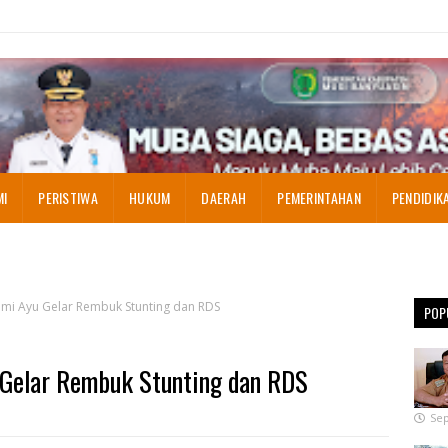
MI
PERISTIWA
HUKUM
DAERAH
PEMERINTAHAN
PENDIDIK
mi Ayu Gelar Rembuk Stunting dan RDS
POP
Gelar Rembuk Stunting dan RDS
Sep